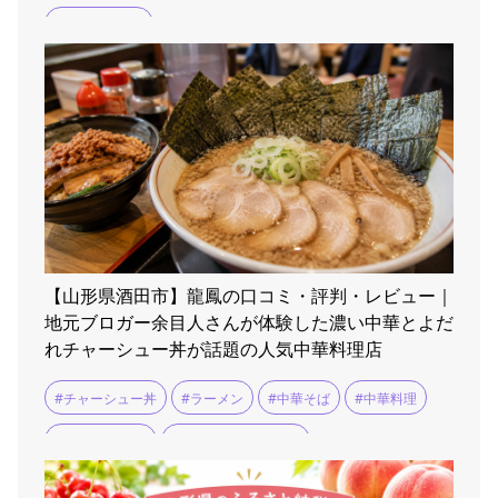
#米沢ラーメン
【山形県酒田市】龍鳳の口コミ・評判・レビュー｜
地元ブロガー余目人さんが体験した濃い中華とよだ
れチャーシュー丼が話題の人気中華料理店
#チャーシュー丼
#ラーメン
#中華そば
#中華料理
#中華料理 龍鳳
#余目人さんのブログ