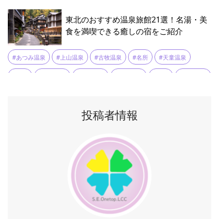
#やまがた酒巡り Chetto
#七日町御殿堰
#名所
#宝珠山立石寺
東北のおすすめ温泉旅館21選！名湯・美
#山形お出かけ
#山形まるごと館 紅の蔵
#山形県立博物館
食を満喫できる癒しの宿をご紹介
#山形美術館
#山形駅
#散策
#散策スポット
#文翔館
#あつみ温泉
#上山温泉
#古牧温泉
#名所
#天童温泉
#最上義光歴史館
#観光
#霞城公園
#宿泊
#新鉛温泉
#東山温泉
#浅虫温泉
#温泉
#温泉旅館
#玉川温泉
#秋保温泉
#花巻温泉
#蔵王温泉
#遠刈田温泉
投稿者情報
#酸ヶ湯温泉
#銀山温泉