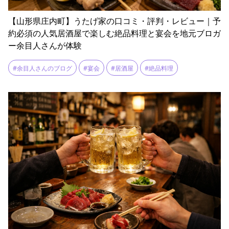
【山形県庄内町】うたげ家の口コミ・評判・レビュー｜予
約必須の人気居酒屋で楽しむ絶品料理と宴会を地元ブロガ
ー余目人さんが体験
#余目人さんのブログ
#宴会
#居酒屋
#絶品料理