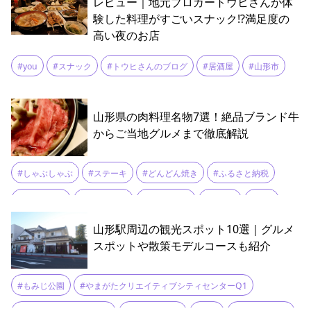
レビュー｜地元ブロガートウヒさんが体
験した料理がすごいスナック!?満足度の
高い夜のお店
#you
#スナック
#トウヒさんのブログ
#居酒屋
#山形市
山形県の肉料理名物7選！絶品ブランド牛
からご当地グルメまで徹底解説
#しゃぶしゃぶ
#ステーキ
#どんどん焼き
#ふるさと納税
#もつ煮込み
#地元グルメ
#山形グルメ
#山形牛
#庄内
#最上
#焼き鳥
#米沢牛
#置賜
#肉そば
#馬肉
山形駅周辺の観光スポット10選｜グルメ
スポットや散策モデルコースも紹介
#もみじ公園
#やまがたクリエイティブシティセンターQ1