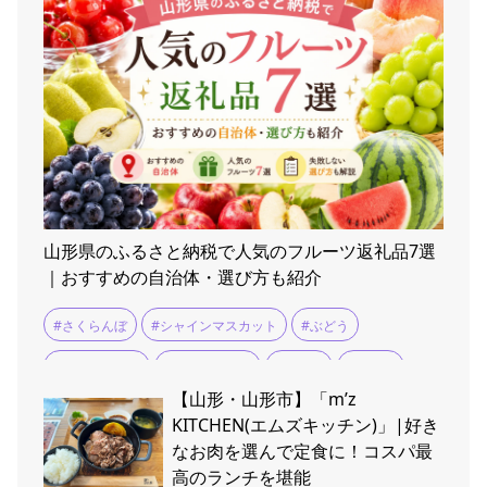
山形県のふるさと納税で人気のフルーツ返礼品7選
｜おすすめの自治体・選び方も紹介
#さくらんぼ
#シャインマスカット
#ぶどう
#ふるさと納税
#ラ・フランス
#りんご
#上山市
【山形・山形市】「m’z
#南陽市
#天童市
#寒河江市
#尾花沢すいか
#山形
KITCHEN(エムズキッチン)」|好き
なお肉を選んで定食に！コスパ最
#山形市
#新庄市
#村山市
#東根市
#果物
#桃
高のランチを堪能