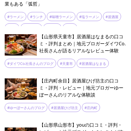
業もある「弧哲」
#ラーメン
#ランチ
#味噌ラーメン
#塩ラーメン
#居酒屋
#弧哲
#村山駅前
#油そば
#餃子
【山形県天童市】居酒屋はなまるの口コ
ミ・評判まとめ｜地元ブロガーダイワCo.
社長さんが語るリアルなレビュー体験
#ダイワCo.社長さんのブログ
#天童市
#居酒屋はなまる
【庄内町余目】居酒屋ひげ坊主の口コ
ミ・評判・レビュー｜地元ブロガーゆー
ぼーさんのリアルな体験談
#ゆーぼーさんのブログ
#居酒屋ひげ坊主
#庄内町
【山形県山形市】youの口コミ・評判・