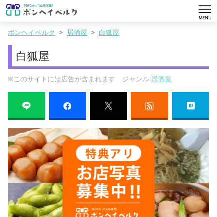
tog
MENU
nav
ボンヘイベルク
居酒屋
白狐屋
白狐屋
※このサイトには広告が含まれます ジャンル:
居酒屋