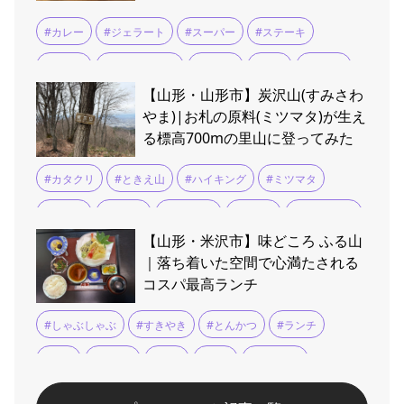
#米沢市
#カレー
#ジェラート
#スーパー
#ステーキ
#つや姫
#テイクアウト
#ランチ
#定食
#山形牛
【山形・山形市】炭沢山(すみさわ
#米沢牛
#鉄板焼き
やま)|お札の原料(ミツマタ)が生え
る標高700mの里山に登ってみた
#カタクリ
#ときえ山
#ハイキング
#ミツマタ
#山形市
#愛宕山
#愛宕神社
#時枝山
#深沢不動尊
【山形・米沢市】味どころ ふる山
#炭沢山
#登山
#自然散策
｜落ち着いた空間で心満たされる
コスパ最高ランチ
#しゃぶしゃぶ
#すきやき
#とんかつ
#ランチ
#会食
#天ぷら
#宴会
#座敷
#懐石料理
#手打ちそば
#法要
#煮物
#米沢
#米沢牛