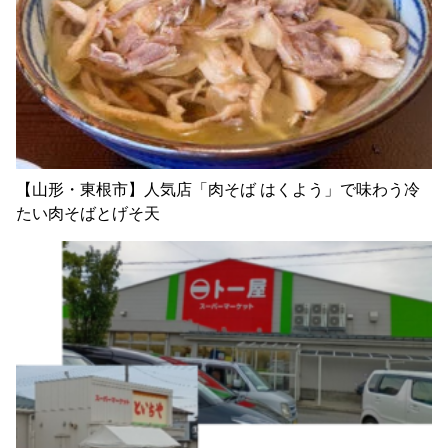
【山形・東根市】人気店「肉そば はくよう」で味わう冷
たい肉そばとげそ天