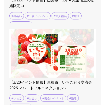
【3/22イベント情報】山形市 3月★完全個室の初
婚限定コ
#出会い
#出会いイベント
#大人婚活
#婚活
#婚活イベント
【3/20イベント情報】東根市 いちご狩り交流会
2026 ＜ハートフルコネクション＞
#いちご
#出会い
#出会いイベント
#婚活