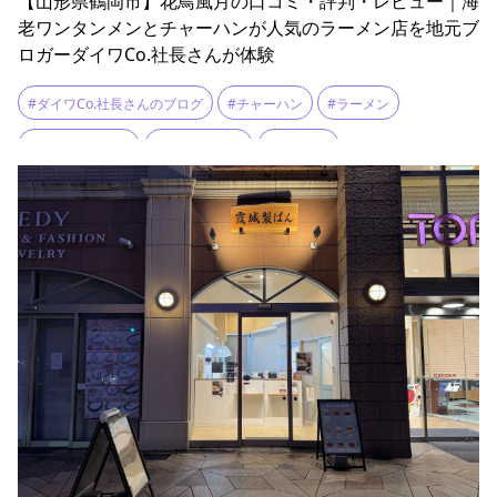
【山形県鶴岡市】花鳥風月の口コミ・評判・レビュー｜海
老ワンタンメンとチャーハンが人気のラーメン店を地元ブ
ロガーダイワCo.社長さんが体験
#ダイワCo.社長さんのブログ
#チャーハン
#ラーメン
#ラーメンセット
#ワンタンメン
#花鳥風月