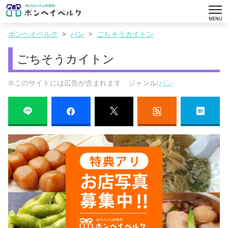
tog
MENU
nav
ボンヘイベルク
パン
ごちそうカイトン
ごちそうカイトン
※このサイトには広告が含まれます ジャンル:
パン