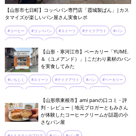
【山形市七日町】コッペパン専門店「霞城製ぱん」|カス
タマイズが楽しいパン屋さん実食レポ
#コーヒー
#コッペパン
#スイーツ
#テイクアウト
#パン
#ランチ
#七日町
#山形市
【山形・寒河江市】ベーカリー「YUME.
＆（ユメアンド）」|こだわり素材のパン
を実食してみた
#いちじく
#スイーツ
#テイクアウト
#パン
#ベーカリー
#ランチ
#国産小麦
#寒河江
#無添加
#総菜パン
【山形県東根市】ami panの口コミ・評
#自家栽培
#自家製
#菓子パン
#食パン
判・レビュー｜地元ブロガーともみさん
が体験したコーヒークリームが話題の小
さなパン屋
#ともみさんのブログ
#パン
#パン屋