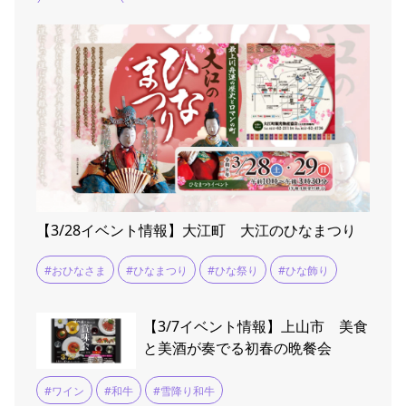
#婚活イベント
【3/28イベント情報】大江町 大江のひなまつり
#おひなさま
#ひなまつり
#ひな祭り
#ひな飾り
【3/7イベント情報】上山市 美食
と美酒が奏でる初春の晩餐会
#ワイン
#和牛
#雪降り和牛