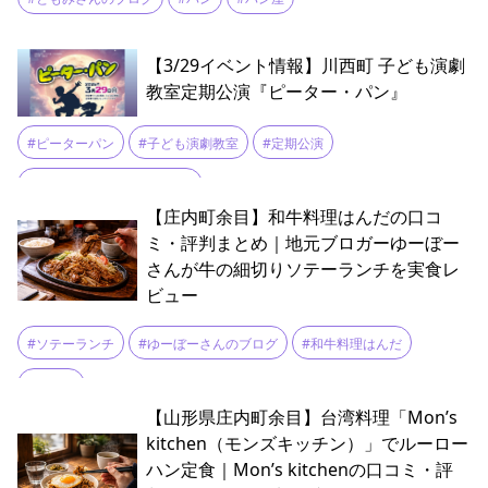
【3/29イベント情報】川西町 子ども演劇
教室定期公演『ピーター・パン』
#ピーターパン
#子ども演劇教室
#定期公演
#川西町フレンドリープラザ
【庄内町余目】和牛料理はんだの口コ
ミ・評判まとめ｜地元ブロガーゆーぼー
さんが牛の細切りソテーランチを実食レ
ビュー
#ソテーランチ
#ゆーぼーさんのブログ
#和牛料理はんだ
#新庄町
【山形県庄内町余目】台湾料理「Mon’s
kitchen（モンズキッチン）」でルーロー
ハン定食｜Mon’s kitchenの口コミ・評