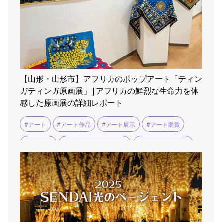
【山形・山形市】アフリカのポップアート「ティン
ガティンガ原画展」|アフリカの鮮烈な生命力を体
感した原画展の詳細レポート
#アート
#アート作品
#アート展示
#アート鑑賞
#アフリカ
#アフリカンマーケット
#ティンガティンガ
#展示会
#展覧会