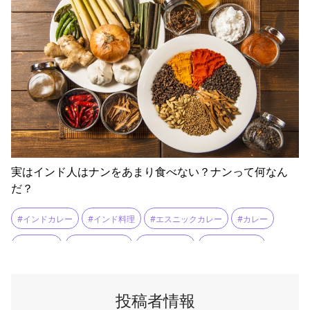
実はインド人はナンをあまり食べない？ナンって何なん
だ？
#インドカレー
#インド料理
#エスニックカレー
#カレー
#クルチャ
#シールマール
#ダルカレー
#タンドール窯
#チャパティ
#ドーサ
#トルティーヤ
#ナン
#ナンドッグ
投稿者情報
#バターチキンカレー
#バトゥラ
#パラタ
#パン料理
#ピザ