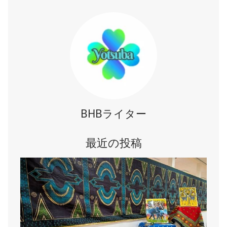
#ピタ
#プーリー
#フォカッチャ
#ラヴァシュ
#レシピ
#主食
#伝統的
#小麦粉
#平焼きパン
#発酵
#起源
#食文化
#食物繊維
BHBライター
最近の投稿