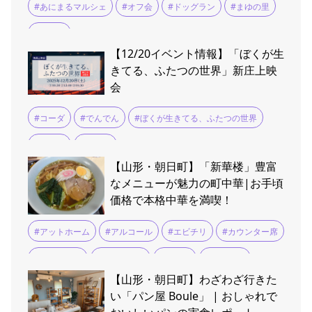
#あにまるマルシェ
#オフ会
#ドッグラン
#まゆの里
#交流会
【12/20イベント情報】「ぼくが生
きてる、ふたつの世界」新庄上映
会
#コーダ
#でんでん
#ぼくが生きてる、ふたつの世界
#上映会
#吉沢亮
【山形・朝日町】「新華楼」豊富
なメニューが魅力の町中華|お手頃
価格で本格中華を満喫！
#アットホーム
#アルコール
#エビチリ
#カウンター席
#チャーハン
#ファミリー
#ミニ丼
#メニュー
【山形・朝日町】わざわざ行きた
#ラーメン
#ランチ
#家族向け
#平日限定
#無料
い「パン屋 Boule」 | おしゃれで