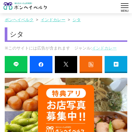
tog
MENU
nav
ボンヘイベルク
インドカレー
シタ
シタ
※このサイトには広告が含まれます ジャンル:
インドカレー