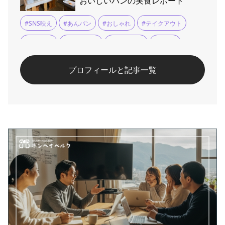
おいしいパンの実食レポート
#町中華
#酢豚
#餃子
#SNS映え
#あんパン
#おしゃれ
#テイクアウト
#バゲット
#ベーカリー
#メロンパン
#人気店
#季節限定
#惣菜パン
#木の温もり
#焼きたてパン
プロフィールと記事一覧
#菓子パン
#食パン