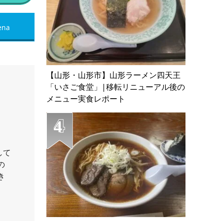
ena
【山形・山形市】山形ラーメン四天王
「いさご食堂」|移転リニューアル後の
メニュー実食レポート
して
の
き