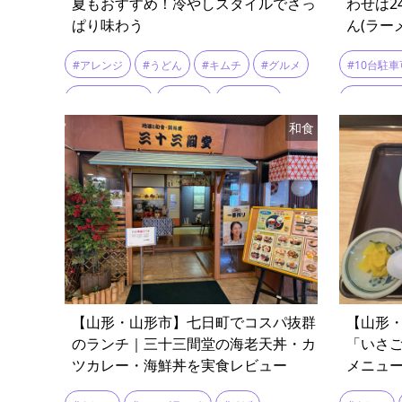
夏もおすすめ！冷やしスタイルでさっ
わせは2
ぱり味わう
ん(ラー
#アレンジ
#うどん
#キムチ
#グルメ
#10台駐車
#ご当地グルメ
#サバ缶
#そうめん
#お持ち帰
和食
#ネギ
#ひっぱりうどん
#レシピ
#テーブル
#中華麺
#乾麺
#冬の風物詩
#卵
#中太麺
#地元グルメ
#大葉
#山形グルメ
#合盛
#山形名物
#栄養
#清涼感
#納豆
#山菜そば
#郷土料理
#鍋
#豚中華
#鶏中華
【山形・山形市】七日町でコスパ抜群
【山形
のランチ｜三十三間堂の海老天丼・カ
「いさ
ツカレー・海鮮丼を実食レビュー
メニュ