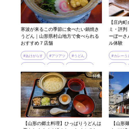
【庄内町
寒波が来るこの季節に食べたい鍋焼き
ミ・評判
うどん｜山形県村山地方で食べられる
ーぼーさ
おすすめ７店舗
ル体験
#あけがらす
#アツアツ
#うどん
#カレーう
#うどんや膳
#一休庵
#冬のごちそう
#庄内町
特集
#寿ゞ㐂総本店山下食堂
#手打ちうどん
#明烏
#東根温泉
#極太麵
#正平食堂
#蕎麦処みねた
#鍋焼き
#鍋焼きうどん
【山形の郷土料理】ひっぱりうどんは
【山形