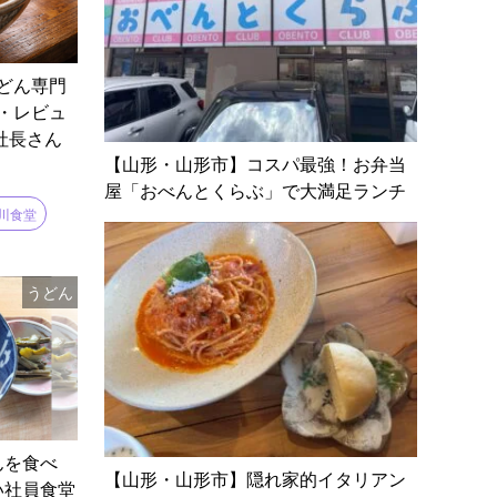
どん専門
・レビュ
社長さん
【山形・山形市】コスパ最強！お弁当
屋「おべんとくらぶ」で大満足ランチ
川食堂
うどん
んを食べ
【山形・山形市】隠れ家的イタリアン
い社員食堂