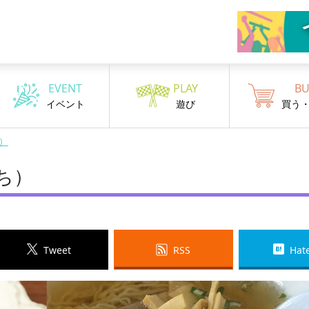
EVENT
PLAY
BU
イベント
遊び
買う
）
ち）
Tweet
RSS
Hat