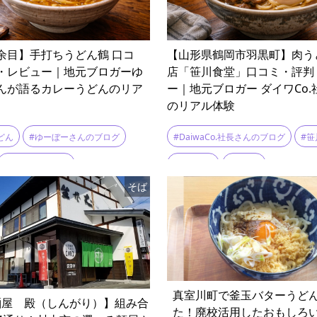
余目】手打ちうどん鶴 口コ
【山形県鶴岡市羽黒町】肉う
・レビュー｜地元ブロガーゆ
店「笹川食堂」口コミ・評判
んが語るカレーうどんのリア
ー｜地元ブロガー ダイワCo.
のリアル体験
どん
#ゆーぼーさんのブログ
#DaiwaCo.社長さんのブログ
#笹
#手打ちうどん鶴
#肉うどん
#鶴岡市
そば
真室川町で釜玉バターうど
麺屋 殿（しんがり）】組み合
た！廃校活用したおもしろ