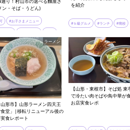
4通り！村山市の選べる麵屋さ
を紹介
メン・そば・うどん)
可
#お子さまメニュー
#ｂ級グルメ
#ランチ
#廃校
り生中華
#カウンター
#そば
ラーメン
#ラーメン
#ランチ
#冷たい鶏そば
#冷やし鶏中華
#塩ラーメン
#山菜うどん
#座敷席
#牛そば
#肉そば
【山形・東根市】そば処 東
#辛ガリ中華
#選べるメニュー
で冷たい肉そばや鳥中華が
お店実食レポ
・山形市】山形ラーメン四天王
ご食堂」|移転リニューアル後の
ー実食レポート