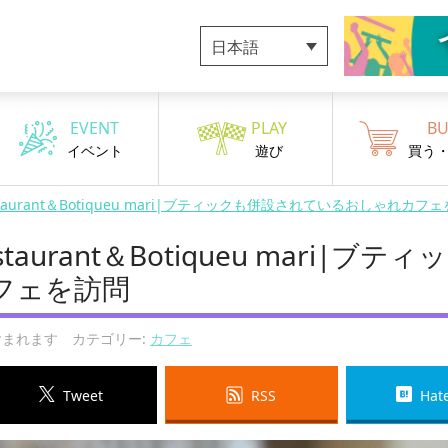
日本語
EVENT
PLAY
BU
イベント
遊び
買う
staurant＆Botiqueu mari|ブティックも併設されているおしゃれカフ
aurant＆Botiqueu mari|ブテ
フェを訪問
まれます カテゴリー:
カフェ
Tweet
RSS
Hat