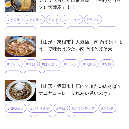
チで食べられる山形名物「十割げそ（ゲ
#肉そば
#西川町
ソ）天蕎麦」！！
#親鳥
#観光
#赤こごみ
#郷土料理
#山菜うどん
#山菜そば
#座敷席
#牛そば
#肉そば
#雪解け水
#豚中華
#辛ガリ中華
#選べるメニュー
#鶏中華
#げそ天
#げそ天丼
#そば
#メニュー
#ランチ
#冷たい肉うどん
#冷たい肉そば
#冷たい鳥そば
#十割そば
【山形・東根市】人気店「肉そば はくよ
#名物
#寒河江
#焼肉定食
#肉うどん
#肉中華
#鳥中華
う」で味わう冷たい肉そばとげそ天
#げそ天
#そば
#はくよう
#ランチ
#人気店
#名物
#肉そば
#肉中華
#郷土料理
【山形・酒田市】庄内で冷たい肉そば？
ナニヤコ～レ「ふれあい処いぶき」
#NPO法人
#いぶきの家
#そば
#ボランティア
#ランチ
#冷たい肉そば
#庄内柿
#肉そば
#鶏肉