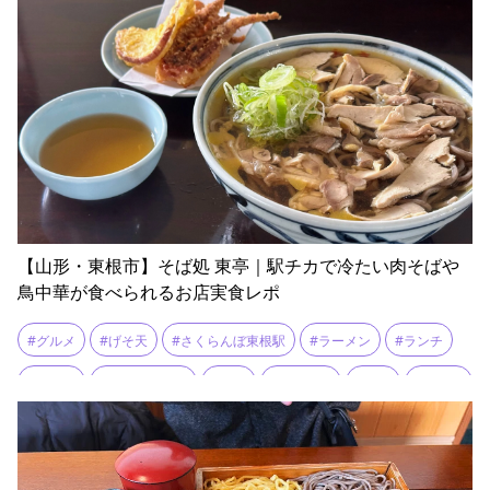
#駐車場広い
【山形・東根市】そば処 東亭｜駅チカで冷たい肉そばや
鳥中華が食べられるお店実食レポ
#グルメ
#げそ天
#さくらんぼ東根駅
#ラーメン
#ランチ
#人気店
#冷たい肉そば
#出前
#家族連れ
#東根
#鳥中華