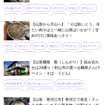
#ｂ級グルメ
#カウンターのみ
#コスパ
#そば
#やまっく
#天ざる
#天ぷら
#天もり
#山小屋風
#山形B級グルメ
【山形から月山へ】 「そば処いとう」冷
#山形そば
#森林組合
#蕎麦
たい肉そばと一緒に山菜はいかが？｜甘
めの汁に後味あっさり！
#ウド
#ウルイ
#カツ丼
#きのこ
#ギボウシ
#クサソテツ
#クリタケ
#げそ天
#コゴミ
#こしあぶら
#ササダケ
【山形麺屋 殿（しんがり）】組み合わ
#そば
#たらの芽
#チシマザサの若竹
#つけ汁
#ドライブ
せは24通り！村山市の選べる麵屋さん(ラ
ーメン・そば・うどん)
#ナメコ
#ネマガリダケ
#ミズ
#ムキタケ
#メニュー
#ラーメン
#ランチ
#冷たい肉そば
#冷たい鳥中華
#出羽屋
#10台駐車可
#お子さまメニュー
#お持ち帰り生中華
#初夏
#名物
#国道112号
#天丼
#季節限定
#寒河江
#カウンター
#そば
#テーブル
#ラーメン
#ランチ
【山形・寒河江市】寒河江で発見！ラン
#山うど
#山菜
#山菜そば
#月山
#月山筍
#細竹
#中太麺
#冷たい鶏そば
#冷やし鶏中華
#合盛
#塩ラーメン