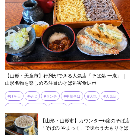
【山形・天童市】行列ができる人気店「そば処 一庵」｜
山形名物を楽しめる注目のそば処実食レポ
#げそ天
#そば
#ランチ
#中華そば
#人気
#人気店
#天ぷら
#山形名物
#板そば
#肉そば
【山形・山形市】カウンター6席のそば店
「そばの やまっく」で味わう天もりそば