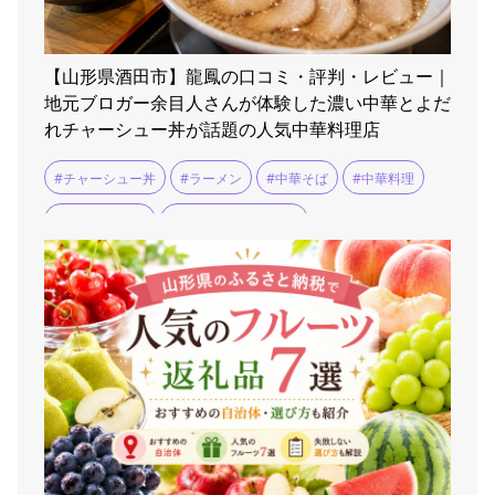
【山形県酒田市】龍鳳の口コミ・評判・レビュー｜
地元ブロガー余目人さんが体験した濃い中華とよだ
れチャーシュー丼が話題の人気中華料理店
#チャーシュー丼
#ラーメン
#中華そば
#中華料理
#中華料理 龍鳳
#余目人さんのブログ