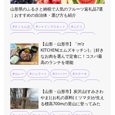
山形県のふるさと納税で人気のフルーツ返礼品7選
｜おすすめの自治体・選び方も紹介
#さくらんぼ
#シャインマスカット
#ぶどう
#ふるさと納税
#ラ・フランス
#りんご
#上山市
【山形・山形市】「m’z
#南陽市
#天童市
#寒河江市
#尾花沢すいか
#山形
KITCHEN(エムズキッチン)」|好き
なお肉を選んで定食に！コスパ最
#山形市
#新庄市
#村山市
#東根市
#果物
#桃
高のランチを堪能
#米沢市
#カレー
#ジェラート
#スーパー
#ステーキ
#つや姫
#テイクアウト
#ランチ
#定食
#山形牛
【山形・山形市】炭沢山(すみさわ
#米沢牛
#鉄板焼き
やま)|お札の原料(ミツマタ)が生え
る標高700mの里山に登ってみた