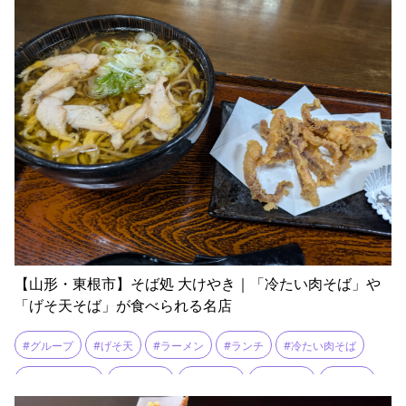
【山形・東根市】そば処 大けやき｜「冷たい肉そば」や
「げそ天そば」が食べられる名店
#グループ
#げそ天
#ラーメン
#ランチ
#冷たい肉そば
#冷たい肉中華
#団体予約
#大けやき
#東根温泉
#肉そば