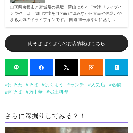
山形県東根市と宮城県の県境・関山にある「大滝ドライブイ
ン泉や」は、関山大滝を目の前に望みながら食事や休憩がで
きる人気のドライブインです。 国道48号線沿いにあり...
肉そば はくようのお店情報はこちら
#げそ天
#そば
#はくよう
#ランチ
#人気店
#名物
#肉そば
#肉中華
#郷土料理
さらに深掘りしてみる？！