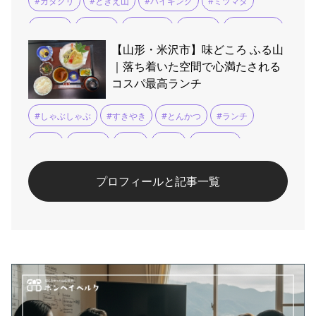
#カタクリ
#ときえ山
#ハイキング
#ミツマタ
#山形市
#愛宕山
#愛宕神社
#時枝山
#深沢不動尊
【山形・米沢市】味どころ ふる山
#炭沢山
#登山
#自然散策
｜落ち着いた空間で心満たされる
コスパ最高ランチ
#しゃぶしゃぶ
#すきやき
#とんかつ
#ランチ
#会食
#天ぷら
#宴会
#座敷
#懐石料理
#手打ちそば
#法要
#煮物
#米沢
#米沢牛
プロフィールと記事一覧
#郷土料理