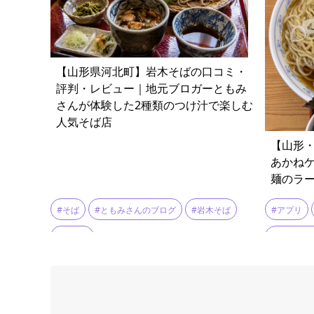
【山形県河北町】岩木そばの口コミ・
評判・レビュー｜地元ブロガーともみ
さんが体験した2種類のつけ汁で楽しむ
人気そば店
【山形・
あかね
麺のラ
#そば
#ともみさんのブログ
#岩木そば
#アプリ
#河北町
#ラーメン
#焼豚