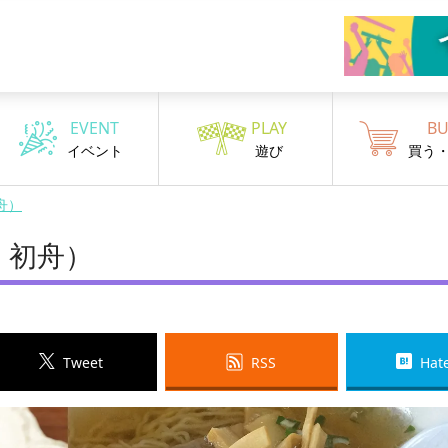
EVENT
PLAY
BU
イベント
遊び
買う
舟）
】初舟）
Tweet
RSS
Hat