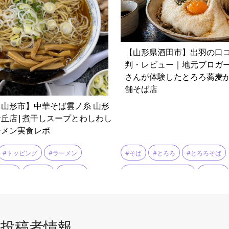
【山形県酒田市】出羽の口
判・レビュー｜地元ブロガ
さんが体験したとろろ蕎麦
舗そば店
山形市】中華そば雲ノ糸 山形
ケ丘店|煮干しスープとわしわし
ーメン実食レポ
#そば
#とろろ
#とろろそば
#トッピング
#ラーメン
#ゆーぼーさんのブログ
#酒田市
自販機
#山形市
#油そば
#煮干し
#自家製麺
#黒烏龍茶
投稿者情報