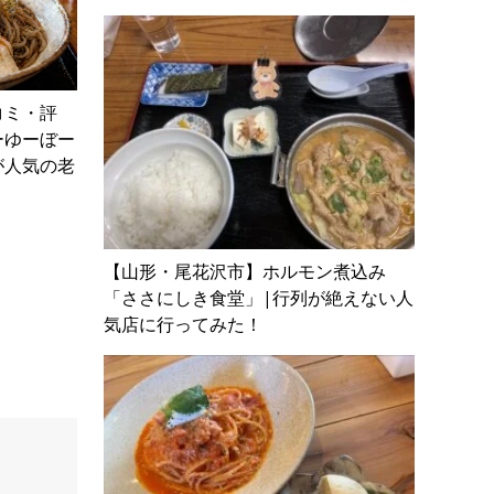
コミ・評
ーゆーぼー
が人気の老
【山形・尾花沢市】ホルモン煮込み
「ささにしき食堂」|行列が絶えない人
気店に行ってみた！