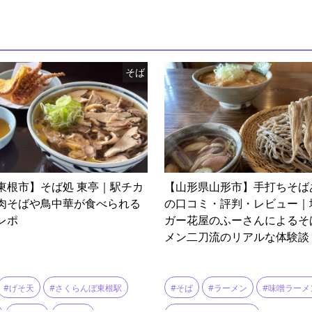
そば
東根市】そば処 東亭｜駅チカ
【山形県山形市】手打ちそば
肉そばや鳥中華が食べられる
の口コミ・評判・レビュー｜
レポ
ガー花屋のふーさんによるそ
メン二刀流のリアルな体験談
#そば
#ラーメン
#味噌ラーメ
#げそ天
#さくらんぼ東根駅