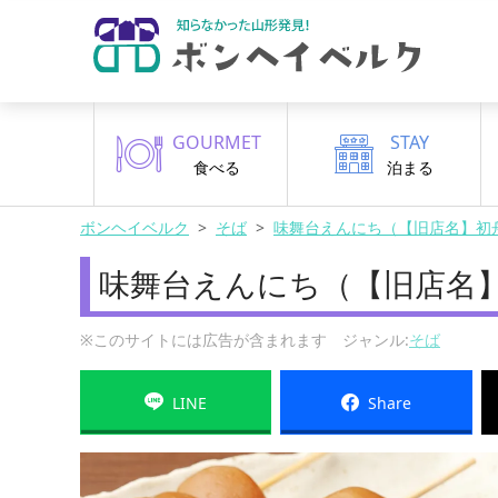
GOURMET
STAY
食べる
泊まる
ボンヘイベルク
そば
味舞台えんにち（【旧店名】初
味舞台えんにち（【旧店名
※このサイトには広告が含まれます ジャンル:
そば
LINE
Share