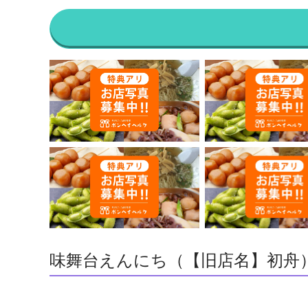
味舞台えんにち（【旧店名】初舟