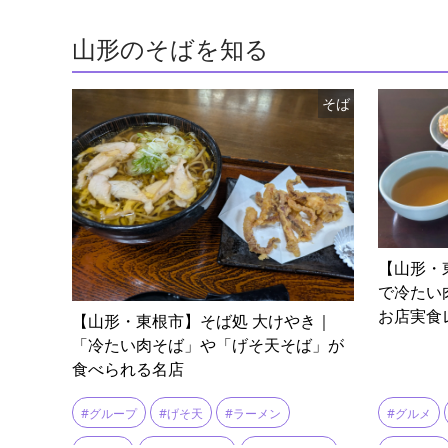
山形のそばを知る
そば
【山形・
で冷たい
お店実食
【山形・東根市】そば処 大けやき｜
「冷たい肉そば」や「げそ天そば」が
食べられる名店
#グループ
#げそ天
#ラーメン
#グルメ