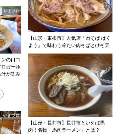
やまブロ
【山形・東根市】人気店「肉そば はく
よう」で味わう冷たい肉そばとげそ天
メンの口コ
ブロガーゆ
出汁が染み
ン
やまブロ
【山形・長井市】長井市といえば馬
肉！名物「馬肉ラーメン」とは？