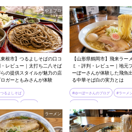
#手打ちそば あづまや
#ランチ
#人気店
やまブロ
#花屋のふーさんのブログ
#鴨汁
そば
#出前
#家族連れ
#鳥中華
県東根市】つるよしそばの口コ
【山形県鶴岡市】飛来ラー
判・レビュー｜太打ち二八そば
ミ・評判・レビュー｜地元
がらの提供スタイルが魅力の店
ーぼーさんが体験した飛魚
ブロガーともみさんが体験
る中華そば白の実力とは
#つるよしそば
#ゆーぼーさんのブログ
#ラーメ
んのブログ
#東根市
#飛来ラーメン
ラーメン