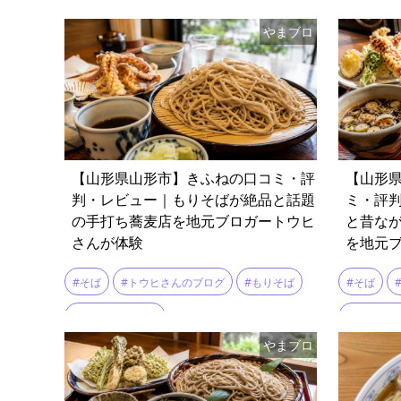
#ランチ
#冷たい肉そば
#冷たい肉中華
#ラーメン
やまブロ
#団体予約
#大けやき
#東根温泉
#冷たい肉
#肉そば
#駐車場広い
#東根
【山形県山形市】きふねの口コミ・評
【山形
判・レビュー｜もりそばが絶品と話題
ミ・評
の手打ち蕎麦店を地元ブロガートウヒ
と昔な
さんが体験
を地元
#そば
#トウヒさんのブログ
#もりそば
#そば
#手打蕎麦 きふね
#ともみさ
やまブロ