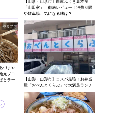
【山形・山形市】白露ふうき豆本舗
「山田家」｜徹底レビュー！消費期限
や駐車場、気になる味は？
やまブロ
あづまや
地元ブロ
【山形・山形市】コスパ最強！お弁当
ばとラー
屋「おべんとくらぶ」で大満足ランチ
ン