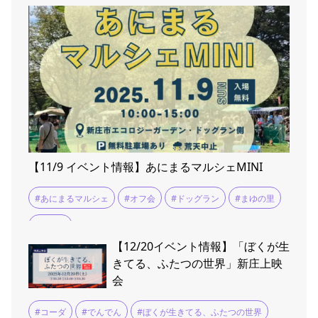
【11/9 イベント情報】あにまるマルシェMINI
#あにまるマルシェ
#オフ会
#ドッグラン
#まゆの里
#交流会
【12/20イベント情報】「ぼくが生
きてる、ふたつの世界」新庄上映
会
#コーダ
#でんでん
#ぼくが生きてる、ふたつの世界