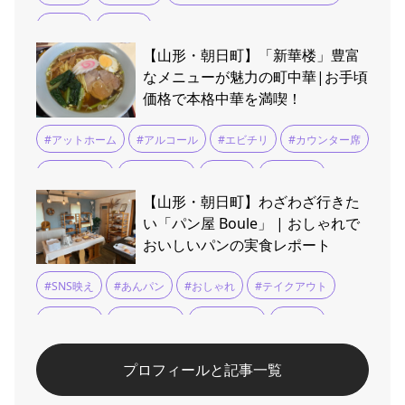
#上映会
#吉沢亮
【山形・朝日町】「新華楼」豊富
なメニューが魅力の町中華|お手頃
価格で本格中華を満喫！
#アットホーム
#アルコール
#エビチリ
#カウンター席
#チャーハン
#ファミリー
#ミニ丼
#メニュー
【山形・朝日町】わざわざ行きた
#ラーメン
#ランチ
#家族向け
#平日限定
#無料
い「パン屋 Boule」 | おしゃれで
おいしいパンの実食レポート
#町中華
#酢豚
#餃子
#SNS映え
#あんパン
#おしゃれ
#テイクアウト
#バゲット
#ベーカリー
#メロンパン
#人気店
#季節限定
#惣菜パン
#木の温もり
#焼きたてパン
プロフィールと記事一覧
#菓子パン
#食パン