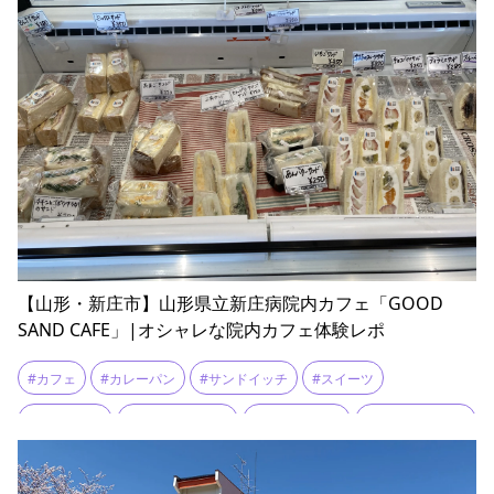
【山形・新庄市】山形県立新庄病院内カフェ「GOOD
SAND CAFE」|オシャレな院内カフェ体験レポ
#カフェ
#カレーパン
#サンドイッチ
#スイーツ
#スムージー
#ソフトクリーム
#テイクアウト
#フルーツサンド
#マルシャン北欧
#ランチ
#和みロール
#山形県立新庄病院