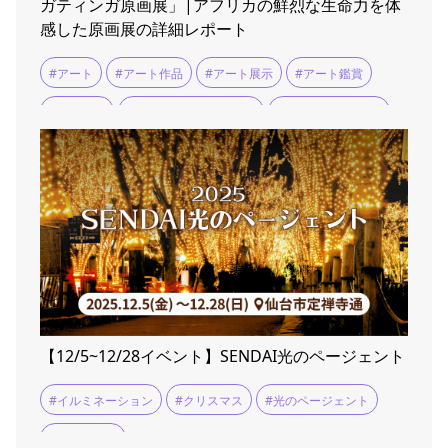
ガティンガ原画展」|アフリカの鮮烈な生命力を体
感した原画展の詳細レポート
#アート
#アート作品
#アート展示
#アート鑑賞
#アフリカ
#アフリカンマーケット
#ティンガティンガ
#展示会
#展覧会
【12/5~12/28イベント】SENDAI光のページェント
#イルミネーション
#クリスマス
#光のページェント
#定禅寺通り