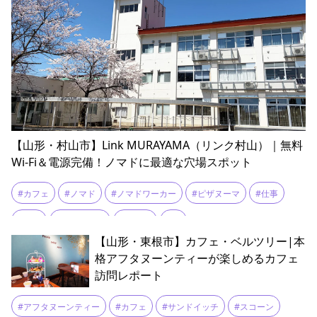
#新庄市
#焼きそばパン
【山形・村山市】Link MURAYAMA（リンク村山）｜無料
Wi-Fi＆電源完備！ノマドに最適な穴場スポット
#カフェ
#ノマド
#ノマドワーカー
#ピザヌーマ
#仕事
#勉強
#山ベーグル
#村山市
#桜
【山形・東根市】カフェ・ベルツリー|本
格アフタヌーンティーが楽しめるカフェ
訪問レポート
#アフタヌーンティー
#カフェ
#サンドイッチ
#スコーン