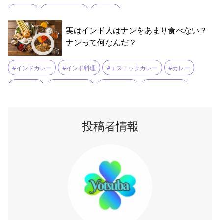
#パスタ
#パンナコッタ
#ランチ
実はインド人はナンをあまり食べない？
ナンって何なんだ？
#インドカレー
#インド料理
#エスニックカレー
#カレー
#クルチャ
#シールマール
#ダルカレー
#タンドール窯
#チャパティ
#ドーサ
#トルティーヤ
#ナン
#ナンドッグ
投稿者情報
#バターチキンカレー
#バトゥラ
#パラタ
#パン料理
#ピザ
#ピタ
#プーリー
#フォカッチャ
#ラヴァシュ
#レシピ
#主食
#伝統的
#小麦粉
#平焼きパン
#発酵
#起源
#食文化
#食物繊維