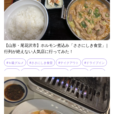
【山形・尾花沢市】ホルモン煮込み「ささにしき食堂」|
行列が絶えない人気店に行ってみた！
#ｂ級グルメ
#ささにしき食堂
#テイクアウト
#ドライブイン
#ねまる
#ホルモン
#ホルモン煮込み
#ラーメン
#ランチ
#人気店
#地元グルメ
#尾花沢
#山形グルメ
#昭和
#行列