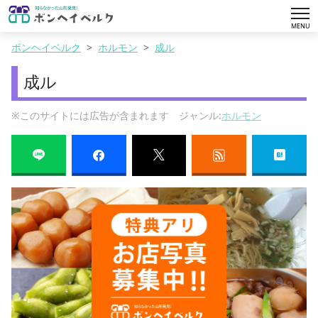
tog
MENU
nav
ボンヘイベルク
ホルモン
成ル
成ル
※このサイトには広告が含まれます ジャンル:
ホルモン