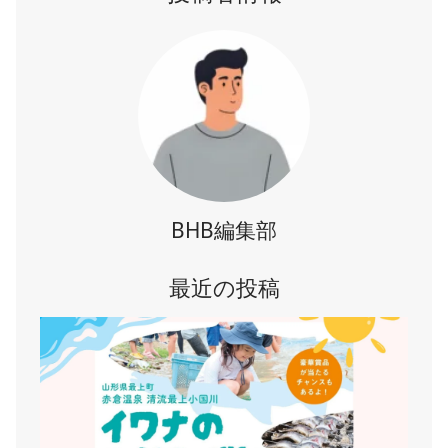
#土産
#家族連れ
#川遊び
#川魚
#懐中電灯
#新緑
#清流
#滝
#滝つぼ
#炭火グルメ
#焼きだんご
#玉こんにゃく
#紅葉
#赤い橋
#農作物
#関山大滝
#雪景色
BHB編集部
最近の投稿