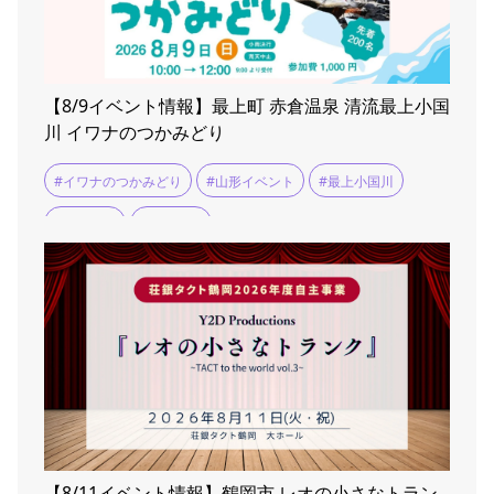
【8/9イベント情報】最上町 赤倉温泉 清流最上小国
川 イワナのつかみどり
#イワナのつかみどり
#山形イベント
#最上小国川
#自然体験
#赤倉温泉
【8/11イベント情報】鶴岡市 レオの小さなトラン