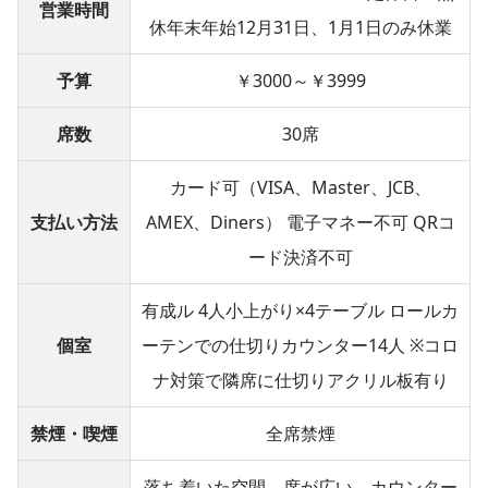
営業時間
休年末年始12月31日、1月1日のみ休業
予算
￥3000～￥3999
席数
30席
カード可（VISA、Master、JCB、
支払い方法
AMEX、Diners） 電子マネー不可 QRコ
ード決済不可
有成ル 4人小上がり×4テーブル ロールカ
個室
ーテンでの仕切りカウンター14人 ※コロ
ナ対策で隣席に仕切りアクリル板有り
禁煙・喫煙
全席禁煙
落ち着いた空間、席が広い、カウンター