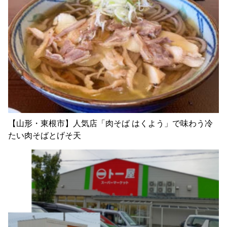
【山形・東根市】人気店「肉そば はくよう」で味わう冷
たい肉そばとげそ天