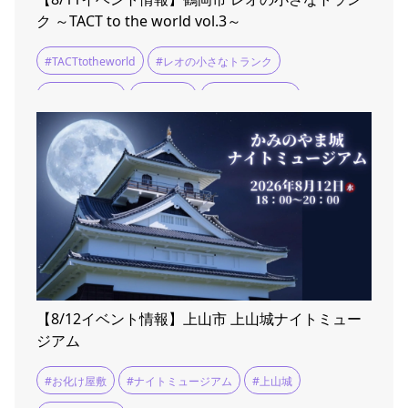
ク ～TACT to the world vol.3～
#TACTtotheworld
#レオの小さなトランク
#山形イベント
#舞台芸術
#荘銀タクト鶴岡
【8/12イベント情報】上山市 上山城ナイトミュー
ジアム
#お化け屋敷
#ナイトミュージアム
#上山城