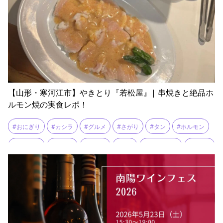
【山形・寒河江市】やきとり『若松屋』| 串焼きと絶品ホ
ルモン焼の実食レポ！
#おにぎり
#カシラ
#グルメ
#さがり
#タン
#ホルモン
#やきとり
#レバー
#人気店
#名物
#地元グルメ
#寒河江
#山形
#炭火
#煮込み
#生ビール
#老舗
#観光
#豚モツ
#豚足