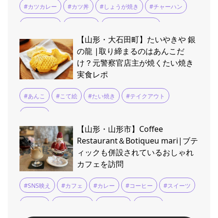
#カツカレー
#カツ丼
#しょうが焼き
#チャーハン
#もつ煮込み
#ラーメン
#ロースカツカレー
【山形・大石田町】たいやきや 銀
#五目ラーメン
#餃子
の龍 |取り締まるのはあんこだ
け？元警察官店主が焼くたい焼き
実食レポ
#あんこ
#こて絵
#たい焼き
#テイクアウト
#大石田
【山形・山形市】Coffee
Restaurant＆Botiqueu mari|ブテ
ィックも併設されているおしゃれ
カフェを訪問
#SNS映え
#カフェ
#カレー
#コーヒー
#スイーツ
#パフェ
#ハンバーグ
#フルーツ
#ランチ