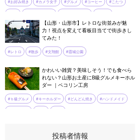
#お好み焼き
#カメラ女子
#グルメ
#コーヒー
#こたつ
#そば
#パワースポット
#フォトスポット
#古参道
【山形・山形市】レトロな街並みが魅
#古民家カフェ
#和喫茶
#国指定重要文化財
#大人の休日倶楽部
力！視点を変えて看板目当てで街歩きし
てみた！
#天ぷら
#天童市
#天童駅
#女子旅
#山形女子旅
#山菜
#御朱印
#御朱印帳
#恋愛成就
#文化財
#更科そば
#レトロ
#散歩
#文翔館
#霞城公園
#松寿庵
#桜寿庵
#湧き水
#焼きそば
#穴場スポット
かわいい雑貨？美味しそう！でも食べら
#紅葉
#縁福大風鈴
#縁結び
#縁結び観音
#良縁祈願
れない？山形お土産にB級グルメキーホル
ダー ｜ペコリン工房
#若松寺
#若松観音
#ｂ級グルメ
#キーホルダー
#どんどん焼き
#ハンドメイド
#ミニチュア
#工房
#雑貨
投稿者情報