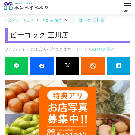
tog
MENU
nav
ボンヘイベルク
お好み焼き
ピーコック 三川店
ピーコック 三川店
※このサイトには広告が含まれます ジャンル:
お好み焼き