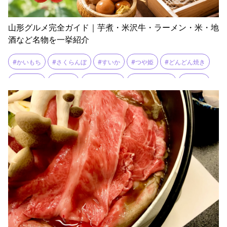
山形グルメ完全ガイド｜芋煮・米沢牛・ラーメン・米・地
酒など名物を一挙紹介
#かいもち
#さくらんぼ
#すいか
#つや姫
#どんどん焼き
#はえぬき
#ぶどう
#ブランド米
#ラ・フランス
#りんご
#ワイン
#三元豚
#山形のだし
#玉こんにゃく
#米沢牛
#納豆汁
#肉そば
#芋煮
#郷土料理
#金華豚
#雪若丸
#鯉料理