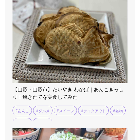
【山形・山形市】たいやき わかば｜あんこぎっし
り！焼きたてを実食してみた
#あんこ
#グルメ
#スイーツ
#テイクアウト
#名物
#和菓子
#山形市