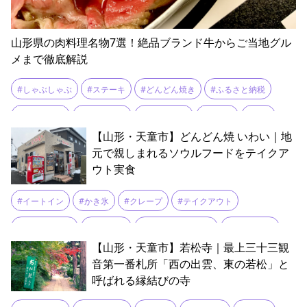
山形県の肉料理名物7選！絶品ブランド牛からご当地グル
メまで徹底解説
#しゃぶしゃぶ
#ステーキ
#どんどん焼き
#ふるさと納税
#もつ煮込み
#地元グルメ
#山形グルメ
#山形牛
#庄内
【山形・天童市】どんどん焼 いわい｜地
#最上
#焼き鳥
#米沢牛
#置賜
#肉そば
#馬肉
元で親しまれるソウルフードをテイクア
ウト実食
#イートイン
#かき氷
#クレープ
#テイクアウト
#どんどん焼き
#大判焼き
#季節限定メニュー
#粉もの文化
【山形・天童市】若松寺｜最上三十三観
#軽食
音第一番札所「西の出雲、東の若松」と
呼ばれる縁結びの寺