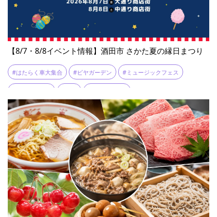
【8/7・8/8イベント情報】酒田市 さかた夏の縁日まつり
#はたらく車大集合
#ビヤガーデン
#ミュージックフェス
#山形イベント
#縁日
#酒田甚句踊り