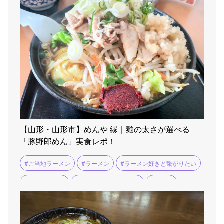
【山形・山形市】めんや 縁｜麺の太さが選べる
「豚野郎めん」実食レポ！
#ご当地ラーメン
#ラーメン
#ラーメン好きと繋がりたい
#ラーメン巡り
#ラーメン消費量日本一
#ランチ
#山形市