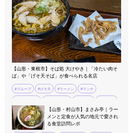
【山形・東根市】そば処 大けやき｜「冷たい肉そ
ば」や「げそ天そば」が食べられる名店
#グループ
#げそ天
#ラーメン
#ランチ
#冷たい肉そば
#冷たい肉中華
#団体予約
#大けやき
【山形・村山市】まさみ亭｜ラー
#東根温泉
#肉そば
#駐車場広い
メンと定食が人気の地元で愛され
る食堂訪問レポ