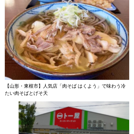
【山形・東根市】人気店「肉そば はくよう」で味わう冷
たい肉そばとげそ天