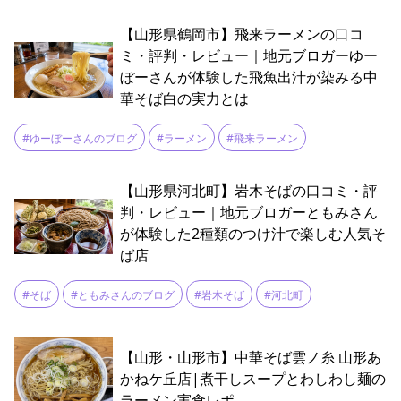
【山形県鶴岡市】飛来ラーメンの口コ
ミ・評判・レビュー｜地元ブロガーゆー
ぼーさんが体験した飛魚出汁が染みる中
華そば白の実力とは
#ゆーぼーさんのブログ
#ラーメン
#飛来ラーメン
【山形県河北町】岩木そばの口コミ・評
判・レビュー｜地元ブロガーともみさん
が体験した2種類のつけ汁で楽しむ人気そ
ば店
#そば
#ともみさんのブログ
#岩木そば
#河北町
【山形・山形市】中華そば雲ノ糸 山形あ
かねケ丘店|煮干しスープとわしわし麺の
ラーメン実食レポ