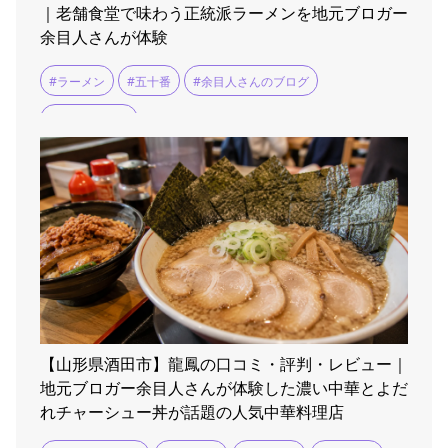
｜老舗食堂で味わう正統派ラーメンを地元ブロガー
余目人さんが体験
#ラーメン
#五十番
#余目人さんのブログ
#米沢ラーメン
【山形県酒田市】龍鳳の口コミ・評判・レビュー｜
地元ブロガー余目人さんが体験した濃い中華とよだ
れチャーシュー丼が話題の人気中華料理店