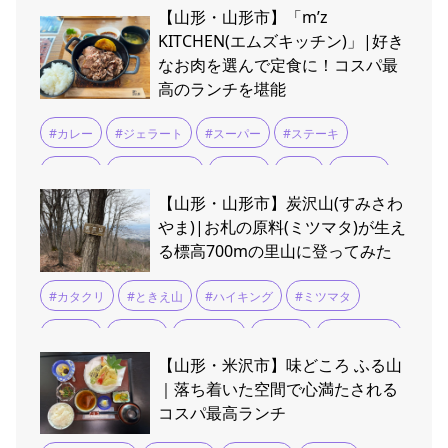
【山形・山形市】「m’z
#南陽市
#天童市
#寒河江市
#尾花沢すいか
#山形
KITCHEN(エムズキッチン)」|好き
なお肉を選んで定食に！コスパ最
#山形市
#新庄市
#村山市
#東根市
#果物
#桃
高のランチを堪能
#米沢市
#カレー
#ジェラート
#スーパー
#ステーキ
#つや姫
#テイクアウト
#ランチ
#定食
#山形牛
【山形・山形市】炭沢山(すみさわ
#米沢牛
#鉄板焼き
やま)|お札の原料(ミツマタ)が生え
る標高700mの里山に登ってみた
#カタクリ
#ときえ山
#ハイキング
#ミツマタ
#山形市
#愛宕山
#愛宕神社
#時枝山
#深沢不動尊
【山形・米沢市】味どころ ふる山
#炭沢山
#登山
#自然散策
｜落ち着いた空間で心満たされる
コスパ最高ランチ