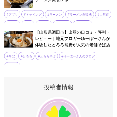
#アプリ
#トッピング
#ラーメン
#ラーメン自販機
#山形市
#油そば
#焼豚
#煮干し
#自家製麺
#黒烏龍茶
【山形県酒田市】出羽の口コミ・評判・
レビュー｜地元ブロガーゆーぼーさんが
体験したとろろ蕎麦が人気の老舗そば店
#そば
#とろろ
#とろろそば
#ゆーぼーさんのブログ
#酒田市
投稿者情報