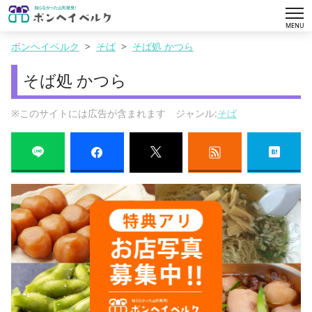
tog
MENU
nav
ボンヘイベルク
そば
そば処 かつら
そば処 かつら
※このサイトには広告が含まれます ジャンル:
そば