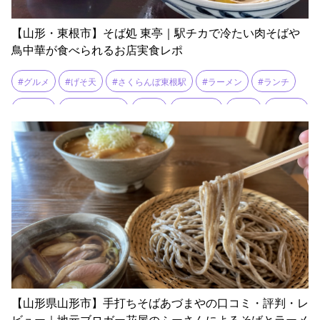
【山形・東根市】そば処 東亭｜駅チカで冷たい肉そばや
鳥中華が食べられるお店実食レポ
#グルメ
#げそ天
#さくらんぼ東根駅
#ラーメン
#ランチ
#人気店
#冷たい肉そば
#出前
#家族連れ
#東根
#鳥中華
【山形県山形市】手打ちそばあづまやの口コミ・評判・レ