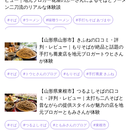
ビュー｜地元ブロガー花屋のふーさんによるそばとラーメ
ン二刀流のリアルな体験談
#そば
#ラーメン
#味噌ラーメン
#手打ちそば あづまや
#花屋のふーさんのブログ
#鴨汁
【山形県山形市】きふねの口コミ・評
判・レビュー｜もりそばが絶品と話題の
手打ち蕎麦店を地元ブロガートウヒさん
が体験
#そば
#トウヒさんのブログ
#もりそば
#手打蕎麦 きふね
【山形県東根市】つるよしそばの口コ
ミ・評判・レビュー｜太打ち二八そばと
昔ながらの提供スタイルが魅力の店を地
元ブロガーともみさんが体験
#そば
#つるよしそば
#ともみさんのブログ
#東根市