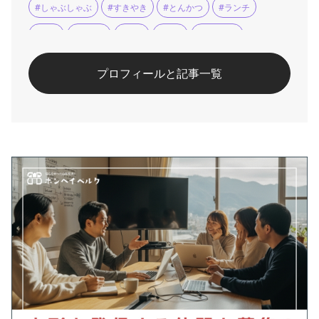
#しゃぶしゃぶ
#すきやき
#とんかつ
#ランチ
#会食
#天ぷら
#宴会
#座敷
#懐石料理
#手打ちそば
#法要
#煮物
#米沢
#米沢牛
プロフィールと記事一覧
#郷土料理