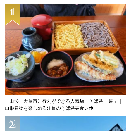
【山形・天童市】行列ができる人気店「そば処 一庵」｜
山形名物を楽しめる注目のそば処実食レポ