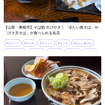
【山形・東根市】そば処 大けやき｜「冷たい肉そば」や
「げそ天そば」が食べられる名店
#グループ
#げそ天
#ラーメン
#ランチ
#冷たい肉そば
#冷たい肉中華
#団体予約
#大けやき
#東根温泉
#肉そば
#駐車場広い