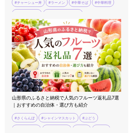
#チャーシュー丼
#ラーメン
#中華そば
#中華料理
#中華料理 龍鳳
#余目人さんのブログ
山形県のふるさと納税で人気のフルーツ返礼品7選
｜おすすめの自治体・選び方も紹介
#さくらんぼ
#シャインマスカット
#ぶどう
#ふるさと納税
#ラ・フランス
#りんご
#上山市