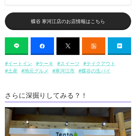
蝶谷 寒河江店のお店情報はこちら
#イートイン
#ケーキ
#スイーツ
#テイクアウト
#土産
#地元グルメ
#寒河江市
#蝶谷の生パイ
さらに深掘りしてみる？！