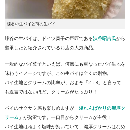
蝶谷の生パイと苺の生パイ
蝶谷の生パイは、ドイツ菓子の巨匠である
渋谷昭吉氏
から
継承したと紹介されているお店の人気商品。
一般的なパイ菓子といえば、何層にも重なったパイ生地を
味わうイメージですが、この生パイは全くの別物。
パイ生地とクリームの比率が、およそ「2：8」と言って
も過言ではないほど、クリームがたっぷり！
パイのサクサク感も楽しめますが「
溢れんばかりの濃厚ク
リーム
」が贅沢です。一口目からクリームが主役！
パイ生地は程よく塩味が効いていて、濃厚クリームはなめ