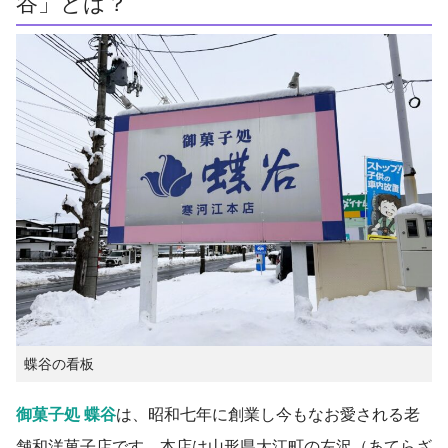
谷」とは？
蝶谷の看板
御菓子処 蝶谷
は、昭和七年に創業し今もなお愛される老
舗和洋菓子店です。本店は山形県大江町の左沢（あてらざ