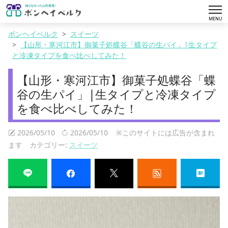
tog
MENU
nav
ボンヘイベルク
スイーツ
【山形・寒河江市】御菓子処蝶谷「蝶谷の生パイ」|生タイプ
と冷凍タイプを食べ比べしてみた！
【山形・寒河江市】御菓子処蝶谷「蝶
谷の生パイ」|生タイプと冷凍タイプ
を食べ比べしてみた！
2026/05/10
2026/05/10
※このサイトには広告が含まれ
ます カテゴリー:
スイーツ