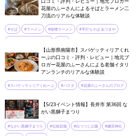
口コミ・評判・レビュー｜地元ブロガー
#ローカルガストロノミー
#丹下健三
#伝統食
#和モダン
花屋のふーさんによるそばとラーメン二
刀流のリアルな体験談
#地産地消
#女子旅
#山形ワイン
#山形旅行
#庄内
#旅行
#そば
#ラーメン
#味噌ラーメン
#手打ちそば あづまや
#松田重仁
#森の音
#檜風呂
#温泉
#温泉巡り
#花屋のふーさんのブログ
#鴨汁
#湯坊いちらく
#白鷹
#着付け体験
#米沢
#絶景
#蔵王
【山形県南陽市】スパゲッティリアくれ
ーぷの口コミ・評判・レビュー｜地元ブ
ロガー花屋のふーさんによる老舗イタリ
アンランチのリアルな体験談
#スパゲッティリアくれーぷ
#パスタ
#花屋のふーさんのブログ
【5/23イベント情報】長井市 第36回 な
がい黒獅子まつり
#ながい黒獅子まつり
#伝統芸能
#白つつじ公園
#總宮神社