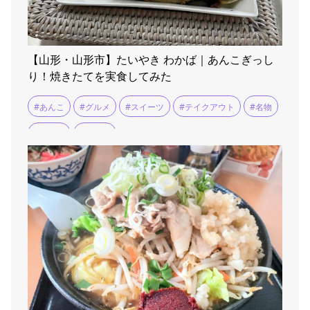
【山形・山形市】たいやき わかば｜あんこぎっし
り！焼きたてを実食してみた
#あんこ
#グルメ
#スイーツ
#テイクアウト
#名物
#和菓子
#山形市