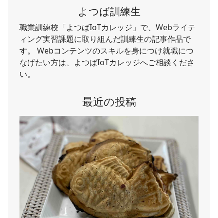
よつば訓練生
職業訓練校「よつばIoTカレッジ」で、Webライテ
ィング実習課題に取り組んだ訓練生の記事作品で
す。 Webコンテンツのスキルを身につけ就職につ
なげたい方は、よつばIoTカレッジへご相談くださ
い。
最近の投稿