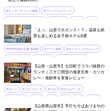
#キッズパティシエ体験
#プレミアムチケット
#ホテルメトロポリタン山形
#山形初売り
#山形牛
#福袋
「えっ、山形でホカンス！？」温泉も絶
景も楽しめる女子旅ホテル6選
#NIPPONIA 白鷹 源内邸
#アート体験
#オールインクルーシブ
#ガーデンテラス
#カヌー体験
#クラフトウイスキー
【山形・山形市】七日町でコスパ抜群の
#クラフトビール
#サウナ
#シアタールーム
#ジャグジー
ランチ｜三十三間堂の海老天丼・カツカ
レー・海鮮丼を実食レビュー
#スイートルーム
#スイデンテラス
#たかみや 瑠璃倶楽リゾート
#デザイナーズホテル
#テラス
#ハンモック
#ビアテラス
#カレー
#コスパランチ
#そば
#ホテルランチ
#プール
#フォトジェニック
#プライベートホテル
#ホカンス
#ランチタイム
#七日町
#和食
#天丼
#定食
#海鮮丼
【山形県山形市】手打ちそばあづまやの
#ホテルスロービレッジ米沢
#リノベーション