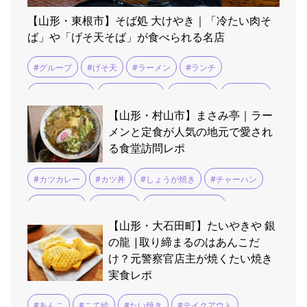
【山形・東根市】そば処 大けやき｜「冷たい肉そ
ば」や「げそ天そば」が食べられる名店
#グループ
#げそ天
#ラーメン
#ランチ
#冷たい肉そば
#冷たい肉中華
#団体予約
#大けやき
【山形・村山市】まさみ亭｜ラー
#東根温泉
#肉そば
#駐車場広い
メンと定食が人気の地元で愛され
る食堂訪問レポ
#カツカレー
#カツ丼
#しょうが焼き
#チャーハン
#もつ煮込み
#ラーメン
#ロースカツカレー
【山形・大石田町】たいやきや 銀
#五目ラーメン
#餃子
の龍 |取り締まるのはあんこだ
け？元警察官店主が焼くたい焼き
実食レポ
#あんこ
#こて絵
#たい焼き
#テイクアウト