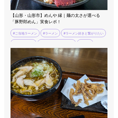
【山形・山形市】めんや 縁｜麺の太さが選べる
「豚野郎めん」実食レポ！
#ご当地ラーメン
#ラーメン
#ラーメン好きと繋がりたい
#ラーメン巡り
#ラーメン消費量日本一
#ランチ
#山形市