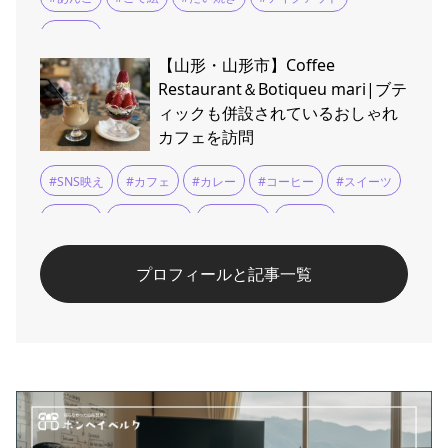
#大石田
【山形・山形市】Coffee
Restaurant＆Botiqueu mari|ブテ
ィックも併設されているおしゃれ
カフェを訪問
#SNS映え
#カフェ
#カレー
#コーヒー
#スイーツ
#パフェ
#ハンバーグ
#フルーツ
#ランチ
プロフィールと記事一覧