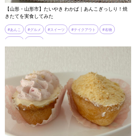
【山形・山形市】たいやき わかば｜あんこぎっしり！焼
きたてを実食してみた
#あんこ
#グルメ
#スイーツ
#テイクアウト
#名物
#和菓子
#山形市