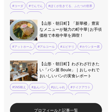
#コーダ
#でんでん
#ぼくが生きてる、ふたつの世界
#上映会
#吉沢亮
【山形・朝日町】「新華楼」豊富
なメニューが魅力の町中華|お手頃
価格で本格中華を満喫！
#アットホーム
#アルコール
#エビチリ
#カウンター席
#チャーハン
#ファミリー
#ミニ丼
#メニュー
【山形・朝日町】わざわざ行きた
#ラーメン
#ランチ
#家族向け
#平日限定
#無料
い「パン屋 Boule」 | おしゃれで
おいしいパンの実食レポート
#町中華
#酢豚
#餃子
#SNS映え
#あんパン
#おしゃれ
#テイクアウト
#バゲット
#ベーカリー
#メロンパン
#人気店
#季節限定
#惣菜パン
#木の温もり
#焼きたてパン
プロフィールと記事一覧