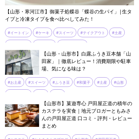
【山形・寒河江市】御菓子処蝶谷「蝶谷の生パイ」|生タ
イプと冷凍タイプを食べ比べしてみた！
#イートイン
#ケーキ
#スイーツ
#テイクアウト
#土産
#地元グルメ
#寒河江市
#蝶谷の生パイ
【山形・山形市】白露ふうき豆本舗「山
田家」｜徹底レビュー！消費期限や駐車
場、気になる味は？
#お土産
#スイーツ
#ふうき豆
#和菓子
#土産
#山形
#山形グルメ
#老舗
#銘菓
【山形市】菓遊専心 戸田屋正道の積年の
カステラを実食｜地元ブロガーともみさ
んの戸田屋正道 口コミ・評判・レビュー
まとめ