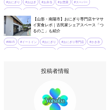
#おにぎり
#おはぎ
#お弁当
#お惣菜
#スーパー
#スイーツ
#ブッセ
#ぼたもち
#ランチ
#リーズナブル
【山形・南陽市】おにぎり専門店ヤマサ
#和菓子
#地元食材
#弁当
#欄り
#洋菓子
#海鮮
イ実食レポ｜古民家シェアスペース「つ
るのこ」も紹介
#粒あん
#自家製
#農産物
#Wi‑Fi
#イートイン
#おにぎり
#おにぎり専門店
#かき氷
#カフェ
#コワーキングスペース
#シェアスペース
#シャケマヨ
#ショップ
#ちえこ味噌
#つるのこ
#テイクアウト
投稿者情報
#ふわふわ
#ベーカリー
#マルシェ
#ランチ
#古民家
#古民家カフェ
#古民家再生
#味噌
#味噌汁
#地元食材
#多目的スペース
#夢ごこち
#山菜
#炙りチャーシュー
#米沢牛そぼろ
#絶品
#羽釜
#羽釜炊き
#複合施設
#酒蔵
#食事