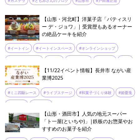
#カステラ
#ともみさんのブログ
#山形市
#戸田屋正道
【山形・河北町】洋菓子店「パティスリ
ー デ・ジョワ」| 受賞歴もあるオーナー
の絶品ケーキを紹介
#イートイン
#イートインスペース
#オンラインショップ
#クリスマスケーキ
#ケーキ
#ジェラート
#スイーツ
#パン
【11/22イベント情報】長井市 ながい産
#レモンケーキ
#人気店
#本格ジェラート
#洋菓子
業博2025
#焼き菓子
#老舗
#ミニ四駆レース
#ライブステージ
#和菓子づくり体験
#姫憂兎
#木工教室
#食品販売
【山形・酒田市】人気の地元スーパー
「ト一屋(といちや)」|鉄板のお惣菜やお
すすめのお菓子を紹介