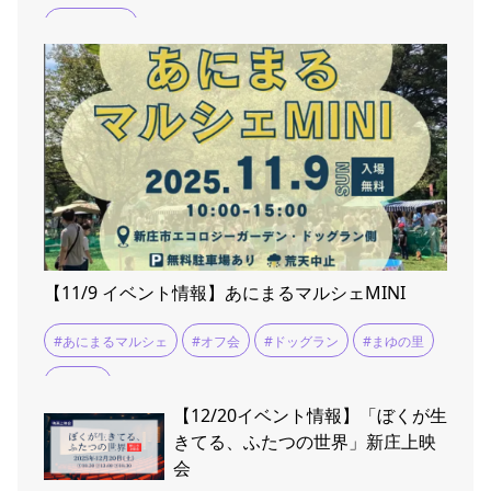
#定禅寺通り
【11/9 イベント情報】あにまるマルシェMINI
#あにまるマルシェ
#オフ会
#ドッグラン
#まゆの里
#交流会
【12/20イベント情報】「ぼくが生
きてる、ふたつの世界」新庄上映
会