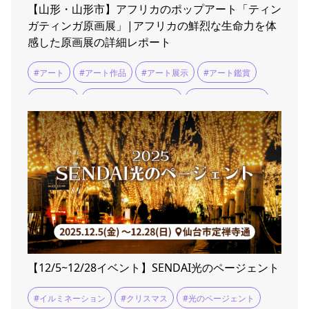
【山形・山形市】アフリカのポップアート「ティン
ガティンガ原画展」|アフリカの鮮烈な生命力を体
感した原画展の詳細レポート
#アート
#アート作品
#アート展示
#アート鑑賞
#アフリカ
#アフリカンマーケット
#ティンガティンガ
#展示会
#展覧会
【12/5~12/28イベント】SENDAI光のページェント
#イルミネーション
#クリスマス
#光のページェント