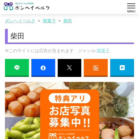
tog
MENU
nav
ボンヘイベルク
和菓子
柴田
柴田
※このサイトには広告が含まれます ジャンル:
和菓子