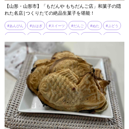
【山形・山形市】「もだんや もちだんご店」和菓子の隠
れた名店|つくりたての絶品生菓子を堪能！
#あんぴん
#おはぎ
#スイーツ
#だんご
#ぬた
#ぶどう
#ヘルシー
#もち
#和スイーツ
#塩
#季節限定
#秘伝豆
#赤飯