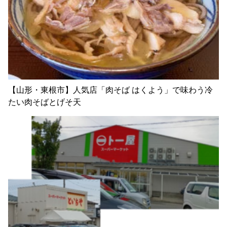
【山形・東根市】人気店「肉そば はくよう」で味わう冷
たい肉そばとげそ天