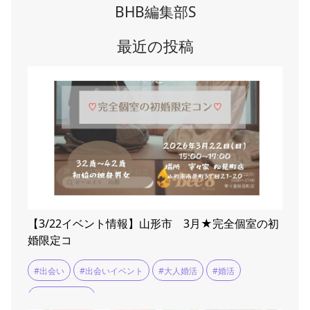
BHB編集部S
最近の投稿
【3/22イベント情報】山形市 3月★完全個室の初
婚限定コ
#出会い
#出会いイベント
#大人婚活
#婚活
#婚活イベント