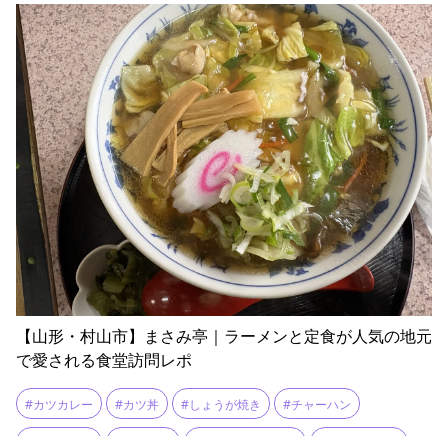
【山形・村山市】まさみ亭｜ラーメンと定食が人気の地元
で愛される食堂訪問レポ
#カツカレー
#カツ丼
#しょうが焼き
#チャーハン
#もつ煮込み
#ラーメン
#ロースカツカレー
#五目ラーメン