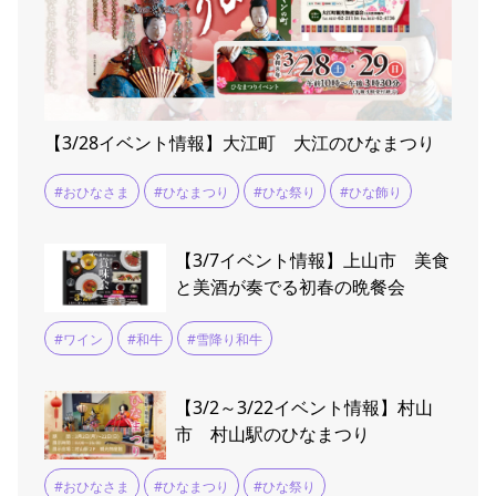
【3/28イベント情報】大江町 大江のひなまつり
#おひなさま
#ひなまつり
#ひな祭り
#ひな飾り
【3/7イベント情報】上山市 美食
と美酒が奏でる初春の晩餐会
#ワイン
#和牛
#雪降り和牛
【3/2～3/22イベント情報】村山
市 村山駅のひなまつり
#おひなさま
#ひなまつり
#ひな祭り