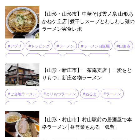
#山形ラーメン四天王
#手もみ中華
【山形・山形市】中華そば雲ノ糸 山形あ
かねケ丘店|煮干しスープとわしわし麺の
ラーメン実食レポ
#アプリ
#トッピング
#ラーメン
#ラーメン自販機
#山形市
#油そば
#焼豚
#煮干し
#自家製麺
#黒烏龍茶
【山形・新庄市】一茶庵支店｜「愛をと
りもつ」新庄名物ラーメン
#ご当地ラーメン
#とりもつラーメン
#ぬるま
#ラーメン
#創業100年
#名物
#新庄名物
#昭和一茶庵 支店
【山形・村山市】村山駅前の居酒屋で本
格ラーメン│昼営業もある「弧哲」