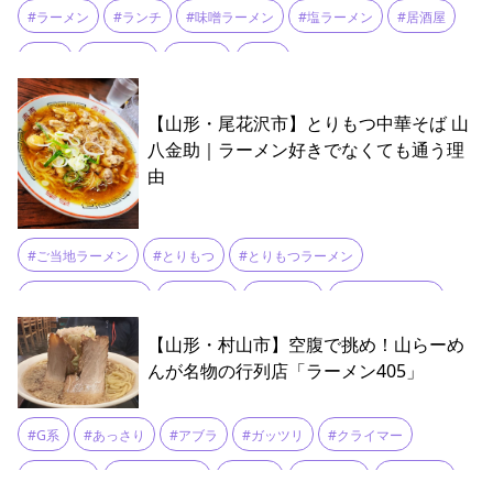
#ラーメン
#ランチ
#味噌ラーメン
#塩ラーメン
#居酒屋
#弧哲
#村山駅前
#油そば
#餃子
【山形・尾花沢市】とりもつ中華そば 山
八金助｜ラーメン好きでなくても通う理
由
#ご当地ラーメン
#とりもつ
#とりもつラーメン
#とりもつ中華そば
#ラーメン
#山八金助
#山形B級グルメ
#山形ラーメン
#新庄名物
#新庄市
【山形・村山市】空腹で挑め！山らーめ
んが名物の行列店「ラーメン405」
#G系
#あっさり
#アブラ
#ガッツリ
#クライマー
#こってり
#チャーシュー
#つけ麺
#ディナー
#ニンニク