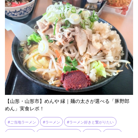
【山形・山形市】めんや 縁｜麺の太さが選べる「豚野郎
めん」実食レポ！
#ご当地ラーメン
#ラーメン
#ラーメン好きと繋がりたい
#ラーメン巡り
#ラーメン消費量日本一
#ランチ
#山形市