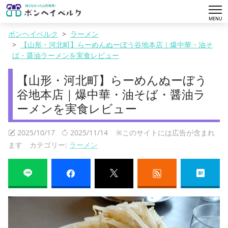
tog
MENU
nav
ボンヘイベルク
ラーメン
【山形・河北町】らーめんぬーぼう谷地本店｜爆中華・油そ
ば・醤油ラーメンを実食レビュー
【山形・河北町】らーめんぬーぼう
谷地本店｜爆中華・油そば・醤油ラ
ーメンを実食レビュー
2025/10/17
2025/11/14
※このサイトには広告が含まれ
ます カテゴリー:
ラーメン