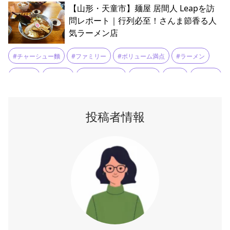
【山形・天童市】麺屋 居間人 Leapを訪
#ラーメン大好き小泉さん
#ラーメン消費量日本一
#ランチ
問レポート｜行列必至！さんま節香る人
気ラーメン店
#ランチタイム
#二郎系
#人気店
#刻みチャーシュー
#割スープ
#味噌ラーメン
#国道13号線
#山らーめん
#チャーシュー麵
#ファミリー
#ボリューム満点
#ラーメン
#村山市
#東根温泉
#楯岡
#看板メニュー
#背油
#ランチ
#人気店
#味噌ラーメン
#辛味噌
#餃子
#魚介系
#自家製麺
#行列店
#豚骨
#醤油ベース
#鶏ガラ
投稿者情報