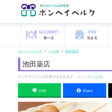
GOURMET
STAY
食べる
泊まる
ボンヘイベルク
その他
池田薬店
池田薬店
※このサイトには広告が含まれます ジャンル:
その他
LINE
Share