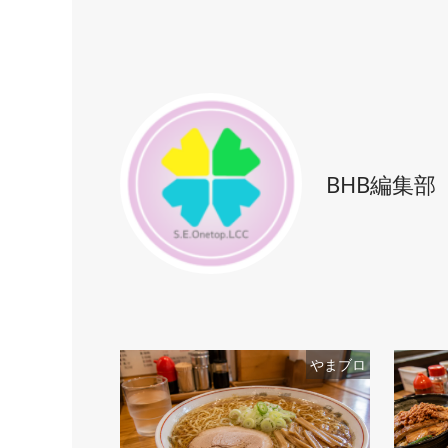
#温泉旅館
#玉川温泉
#秋保温泉
#花巻温泉
#蔵王温泉
#遠刈田温泉
#酸ヶ湯温泉
#銀山温泉
BHB編集部
やまブロ