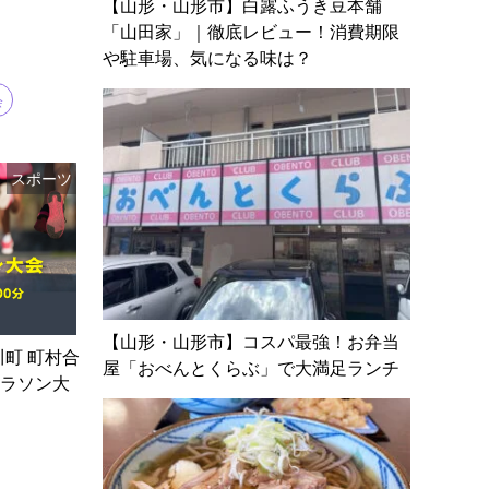
【山形・山形市】白露ふうき豆本舗
「山田家」｜徹底レビュー！消費期限
や駐車場、気になる味は？
会
スポーツ
【山形・山形市】コスパ最強！お弁当
川町 町村合
屋「おべんとくらぶ」で大満足ランチ
マラソン大