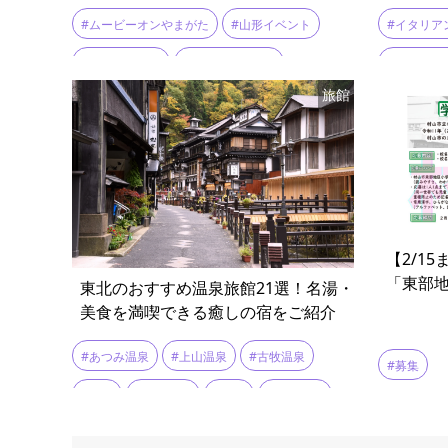
#ムービーオンやまがた
#山形イベント
#イタリア
#山形おでかけ
#東北の才能発掘
#セブンイ
旅館
#東北ミュージックフェスティバル
#トマトと
#音楽イベント
#ランチ
【2/1
「東部
東北のおすすめ温泉旅館21選！名湯・
美食を満喫できる癒しの宿をご紹介
#あつみ温泉
#上山温泉
#古牧温泉
#募集
#名所
#天童温泉
#宿泊
#新鉛温泉
#東山温泉
#浅虫温泉
#温泉