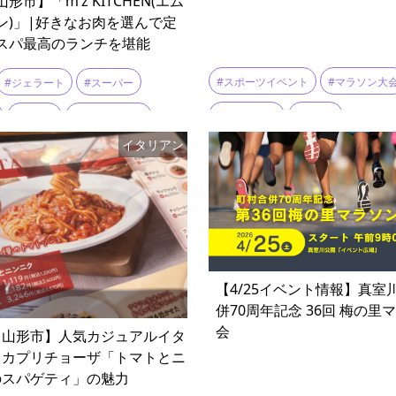
形市】「m’z KITCHEN(エム
ン)」|好きなお肉を選んで定
スパ最高のランチを堪能
#スポーツイベント
#マラソン大
#ジェラート
#スーパー
#ランニング
#最上川
#つや姫
#テイクアウト
イタリアン
#最上川Smileマラソン
#定食
#山形牛
#米沢牛
【4/25イベント情報】真室
併70周年記念 36回 梅の里
会
・山形市】人気カジュアルイタ
・カプリチョーザ「トマトとニ
のスパゲティ」の魅力