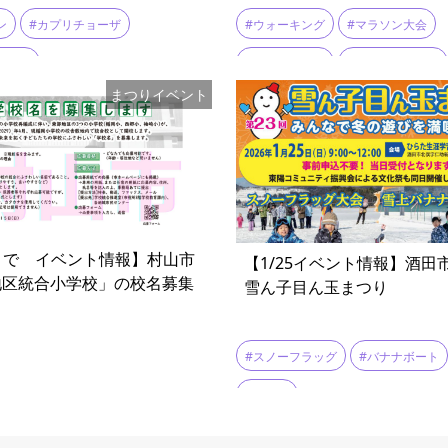
ン
#カプリチョーザ
#ウォーキング
#マラソン大会
レブン
#山形イベント
#梅の里マラソン
まつりイベント
ニンニクのスパゲティ
#パスタ
#町村合併70周年
#親子マラソン
#冷凍食品
#山形市
#山形駅
5まで イベント情報】村山市
【1/25イベント情報】酒田
地区統合小学校」の校名募集
雪ん子目ん玉まつり
#スノーフラッグ
#バナナボート
#輪投げ