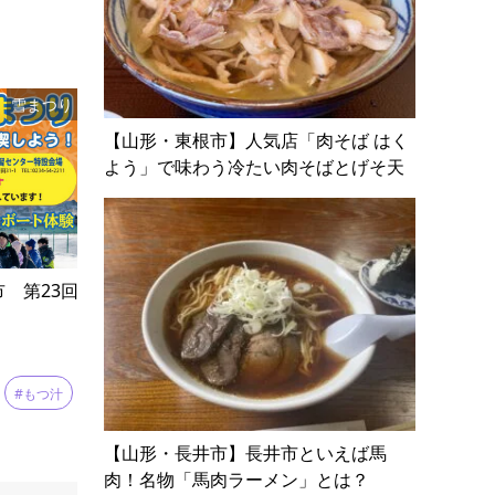
雪まつり
【山形・東根市】人気店「肉そば はく
よう」で味わう冷たい肉そばとげそ天
市 第23回
#もつ汁
【山形・長井市】長井市といえば馬
肉！名物「馬肉ラーメン」とは？