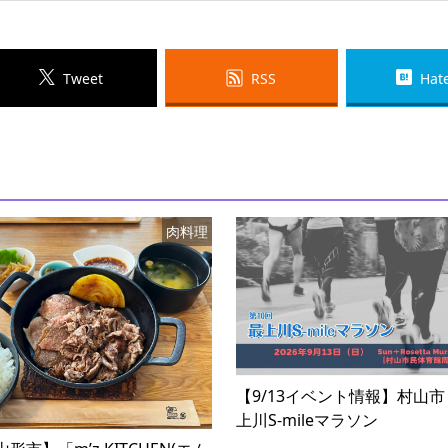
Tweet
RSS
Hat
肉料理
【9/13イベント情報】村山市
上川S-mileマラソン