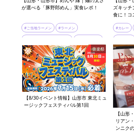
【山形・山形市】めんや 縁｜麺の太さ
【山形・山
が選べる「豚野郎めん」実食レポ！
ズキッチ
食に！コ
#ご当地ラーメン
#ラーメン
#カレー
#ラーメン好きと繋がりたい
#ラーメン巡り
#ステーキ
音楽祭
#ラーメン消費量日本一
#ランチ
#山形市
#ランチ
#鉄板焼き
【8/30イベント情報】山形市 東北ミュ
ージックフェスティバル第1回
【山形
リアン
ンニク