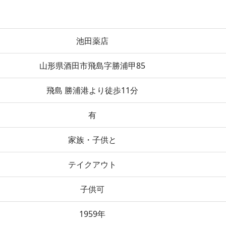
池田薬店
山形県酒田市飛島字勝浦甲85
飛島 勝浦港より徒歩11分
有
家族・子供と
テイクアウト
子供可
1959年