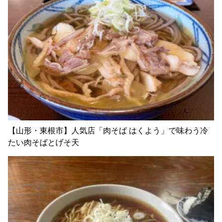
【山形・東根市】人気店「肉そば はくよう」で味わう冷
たい肉そばとげそ天