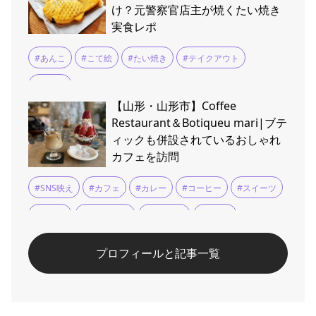
け？元警察官店主が焼くたい焼き
実食レポ
#あんこ
#こて絵
#たい焼き
#テイクアウト
#大石田
【山形・山形市】Coffee
Restaurant＆Botiqueu mari|ブテ
ィックも併設されているおしゃれ
カフェを訪問
#SNS映え
#カフェ
#カレー
#コーヒー
#スイーツ
#パフェ
#ハンバーグ
#フルーツ
#ランチ
プロフィールと記事一覧