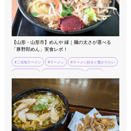
【山形・山形市】めんや 縁｜麺の太さが選べる
「豚野郎めん」実食レポ！
#ご当地ラーメン
#ラーメン
#ラーメン好きと繋がりたい
#ラーメン巡り
#ラーメン消費量日本一
#ランチ
#山形市