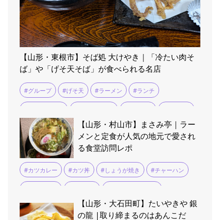
【山形・東根市】そば処 大けやき｜「冷たい肉そ
ば」や「げそ天そば」が食べられる名店
#グループ
#げそ天
#ラーメン
#ランチ
#冷たい肉そば
#冷たい肉中華
#団体予約
#大けやき
【山形・村山市】まさみ亭｜ラー
#東根温泉
#肉そば
#駐車場広い
メンと定食が人気の地元で愛され
る食堂訪問レポ
#カツカレー
#カツ丼
#しょうが焼き
#チャーハン
#もつ煮込み
#ラーメン
#ロースカツカレー
【山形・大石田町】たいやきや 銀
#五目ラーメン
#餃子
の龍 |取り締まるのはあんこだ