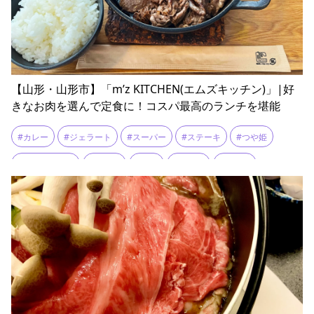
【山形・山形市】「m’z KITCHEN(エムズキッチン)」|好
きなお肉を選んで定食に！コスパ最高のランチを堪能
#カレー
#ジェラート
#スーパー
#ステーキ
#つや姫
#テイクアウト
#ランチ
#定食
#山形牛
#米沢牛
#鉄板焼き