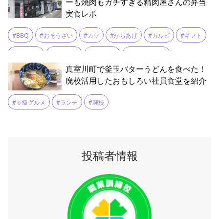
ーも焼肉もガチすぎる精肉屋さんの弁当
実食レポ
#BBQ
#おそうざい
#カツ
#からあげ
#カルビ
#ギフト
#コロッケ
#ステーキ
#スパイス
#テイクアウト
真室川町で釜玉バターうどんを食べた！
#バーベキュー
#ふるさと納税
#ボリューム満点
#メンチカツ
廃校活用したおもしろい社員食堂を紹介
#ランチ
#ロースかつ
#ロースカツカレー
#ローストビーフ
#ｂ級グルメ
#ランチ
#廃校
#人気
#人気店
#和牛
#国産肉
#国産豚肉
#土産
#山形牛
#弁当
#手作り
#満足
#焼き豚
#焼き鳥
#牛肉
#牛肉カレー弁当
#精肉
#肉団子
#肉屋
#鶏肉
投稿者情報