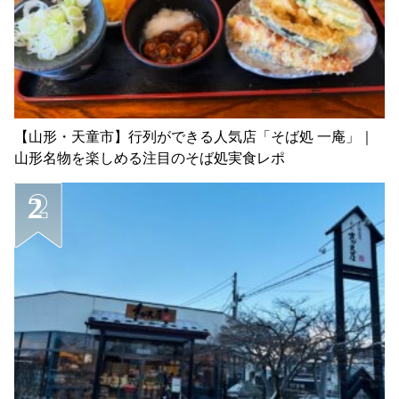
【山形・天童市】行列ができる人気店「そば処 一庵」｜
山形名物を楽しめる注目のそば処実食レポ