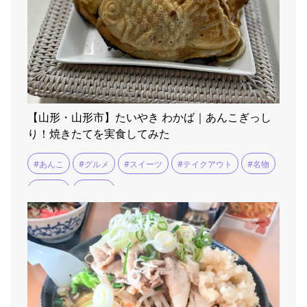
【山形・山形市】たいやき わかば｜あんこぎっし
り！焼きたてを実食してみた
#あんこ
#グルメ
#スイーツ
#テイクアウト
#名物
#和菓子
#山形市