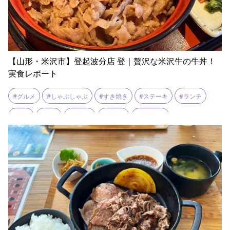
【山形・米沢市】登起波分店 登｜贅沢な米沢牛の牛丼！
実食レポート
#グルメ
#しゃぶしゃぶ
#すき焼き
#ステーキ
#ランチ
#牛丼
#牛皿
#米沢市
#米沢牛
#赤ワイン