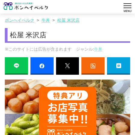
tog
MENU
nav
ボンヘイベルク
牛丼
松屋 米沢店
松屋 米沢店
※このサイトには広告が含まれます ジャンル:
牛丼