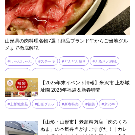
山形県の肉料理名物7選！絶品ブランド牛からご当地グル
メまで徹底解説
#しゃぶしゃぶ
#ステーキ
#どんどん焼き
#ふるさと納税
#もつ煮込み
#地元グルメ
#山形グルメ
#山形牛
#庄内
【2025年末イベント情報】米沢市 上杉城
#最上
#焼き鳥
#米沢牛
#置賜
#肉そば
#馬肉
址園 2026年福袋＆新春特売
#上杉城史苑
#山形グルメ
#新春特売
#福袋
#米沢牛
【山形・山形市】老舗精肉店「肉のくろ
ぬま」の本気弁当がすごすぎた！｜カレ