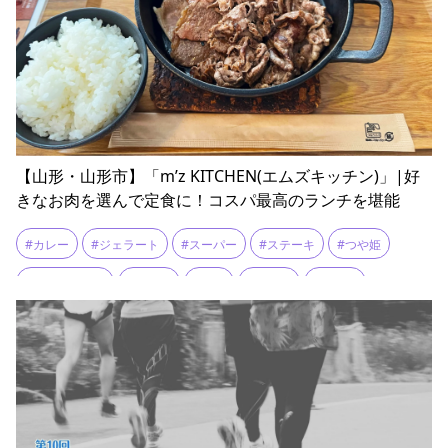
【山形・山形市】「m’z KITCHEN(エムズキッチン)」|好
きなお肉を選んで定食に！コスパ最高のランチを堪能
#カレー
#ジェラート
#スーパー
#ステーキ
#つや姫
#テイクアウト
#ランチ
#定食
#山形牛
#米沢牛
#鉄板焼き