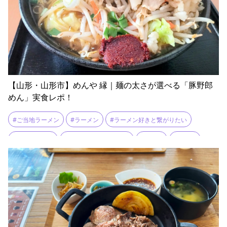
【山形・山形市】めんや 縁｜麺の太さが選べる「豚野郎
めん」実食レポ！
#ご当地ラーメン
#ラーメン
#ラーメン好きと繋がりたい
#ラーメン巡り
#ラーメン消費量日本一
#ランチ
#山形市