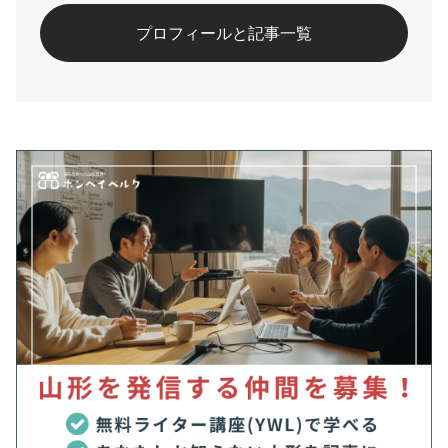
#手打ちそば
#法要
#煮物
#米沢
#米沢牛
プロフィールと記事一覧
#郷土料理