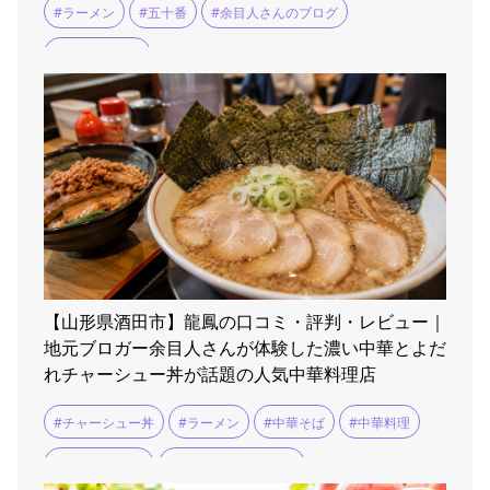
#ラーメン
#五十番
#余目人さんのブログ
#米沢ラーメン
【山形県酒田市】龍鳳の口コミ・評判・レビュー｜
地元ブロガー余目人さんが体験した濃い中華とよだ
れチャーシュー丼が話題の人気中華料理店
#チャーシュー丼
#ラーメン
#中華そば
#中華料理
#中華料理 龍鳳
#余目人さんのブログ