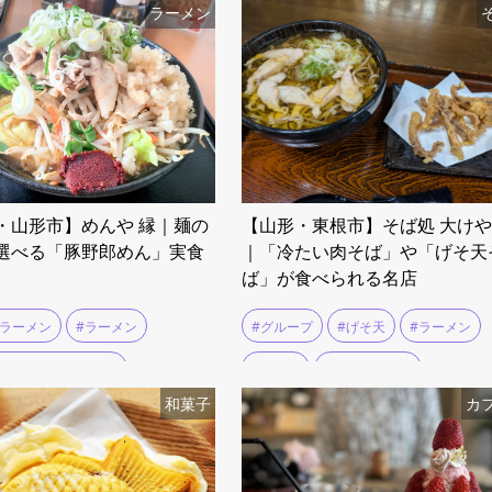
ラーメン
・山形市】めんや 縁｜麺の
【山形・東根市】そば処 大け
選べる「豚野郎めん」実食
｜「冷たい肉そば」や「げそ天
ば」が食べられる名店
地ラーメン
#ラーメン
#グループ
#げそ天
#ラーメン
メン好きと繋がりたい
#ランチ
#冷たい肉そば
和菓子
カ
メン巡り
#ラーメン消費量日本一
#冷たい肉中華
#団体予約
#山形市
#大けやき
#東根温泉
#肉そば