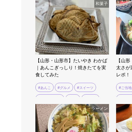
和菓子
【山形・山形市】たいやき わかば
【山形
｜あんこぎっしり！焼きたてを実
太さが
食してみた
レポ！
#あんこ
#グルメ
#スイーツ
#ご当
#テイクアウト
#名物
#和菓子
#ラー
ラーメン
#山形市
#ラー
#ランチ