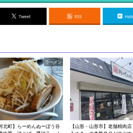
Tweet
RSS
Hat
ラーメン
河北町】らーめんぬーぼう谷
【山形・山形市】老舗精肉店