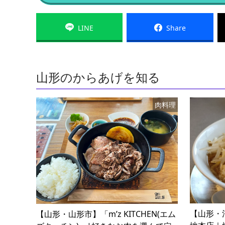
LINE
Share
山形のからあげを知る
肉料理
【山形・
【山形・山形市】「m’z KITCHEN(エム