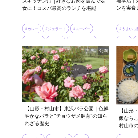
地本店｜
ズキッチン)」|好きなお肉を選んで定
ンを実食
食に！コスパ最高のランチを堪能
#カレー
#ジェラート
#スーパー
#うまいっ
#ステーキ
#つや姫
#テイクアウト
#太麺
公園
#ランチ
#定食
#山形牛
#米沢牛
#醤油ラー
#鉄板焼き
【山形・村山市】東沢バラ公園｜色鮮
【山形
やかなバラと“チョウザメ飼育”の知ら
飯なら
れざる歴史
村山市