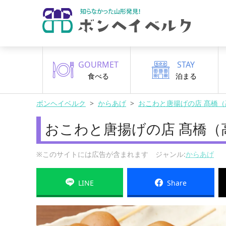
GOURMET
STAY
食べる
泊まる
ボンヘイベルク
からあげ
おこわと唐揚げの店 髙橋（
おこわと唐揚げの店 髙橋（
※このサイトには広告が含まれます ジャンル:
からあげ
LINE
Share