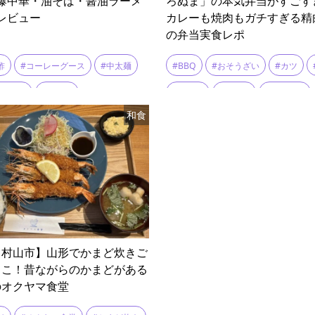
爆中華・油そば・醤油ラーメ
ろぬま」の本気弁当がすごす
レビュー
カレーも焼肉もガチすぎる精
の弁当実食レポ
酢
#コーレーグース
#中太麺
#BBQ
#おそうざい
#カツ
#油そば
#爆中華
#カルビ
#ギフト
#コロッケ
和食
メン
#ステーキ
#スパイス
#テイク
#バーベキュー
#ふるさと納税
#ボリューム満点
#メンチカツ
#ロースかつ
#ロースカツカレー
#ローストビーフ
#人気
#人気
・村山市】山形でかまど炊きご
#和牛
#国産肉
#国産豚肉
ここ！昔ながらのかまどがある
のオクヤマ食堂
#山形牛
#弁当
#手作り
#
#焼き豚
#焼き鳥
#牛肉