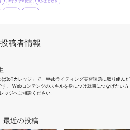
イ
#オクヤマ食堂
#かまど炊き
#牛肉カレー弁当
#精肉
#肉団
#もつ煮
#ランチ
#肉屋
#鶏肉
#和食
#奥山食堂
#昼呑み
#有頭えびフライ
投稿者情報
生
ばIoTカレッジ」で、Webライティング実習課題に取り組ん
す。 Webコンテンツのスキルを身につけ就職につなげたい方
カレッジへご相談ください。
最近の投稿