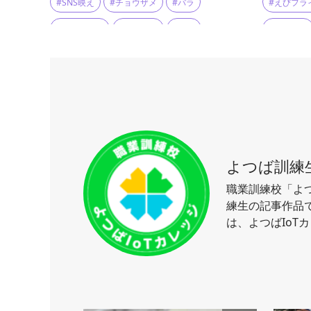
#SNS映え
#チョウザメ
#バラ
#えびフラ
#バラの香り
#バラ祭り
#公園
#からあげ
#写真映え
#散歩
#散策
#一人ご飯
#散策スポット
#特産品
#癒し
#女性一人
#絶景の
#聖地
#観光
#風景
#酒
よつば訓練
職業訓練校「よつ
練生の記事作品で
は、よつばIoT