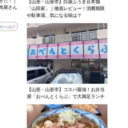
ぎた！｜
【山形・山形市】白露ふうき豆本舗
肉屋さん
「山田家」｜徹底レビュー！消費期限
や駐車場、気になる味は？
#からあげ
アウト
#ランチ
【山形・山形市】コスパ最強！お弁当
店
屋「おべんとくらぶ」で大満足ランチ
#土産
満足